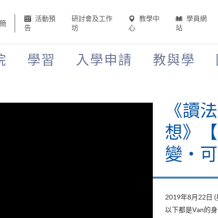
活動預
研討會及工作
教學中
學員網
簡
告
坊
心
站
院
學習
入學申請
教與學
《讀法
想》【H
變‧可
2019年8月22日 
以下都是Van的