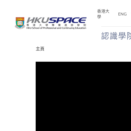
Skip
to
香港大
ENG
main
學
content
認識學
Main
主頁
content
start
才能活在
CE「改
片】
分享