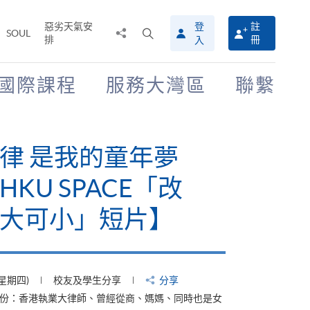
惡劣天氣安
登
註
分
打
SOUL
排
冊
入
享
開
至
搜
尋
國際課程
服務大灣區
聯繫
介
面
律 是我的童年夢
KU SPACE「改
大可小」短片】
(星期四)
校友及學生分享
分享
身份：香港執業大律師、曾經從商、媽媽、同時也是女