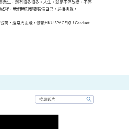
ACE畢業生，還有很多很多。人生，就是不停改變、不停
的旅程，我們時刻都要裝備自己，迎接挑戰。
從商，經常周圍飛，修讀HKU SPACE的「Graduat...
搜
尋
搜
影
尋
片