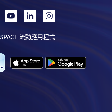
轉
轉
轉
轉
到
到
到
到
facebook
youtube
linkedin
instagram
 SPACE 流動應用程式