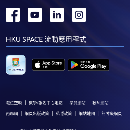
轉
轉
轉
轉
到
到
到
到
facebook
youtube
linkedin
instag
HKU SPACE 流動應用程式
職位空缺
教學/報名中心地點
學員網站
教師網站
內聯網
網頁出版政策
私隱政策
網站地圖
無障礙網頁