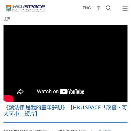
Skip
打
ENG
簡
to
彈
main
開
出
Main
主頁
content
搜
主
content
選
尋
start
單
介
面
改
《讀法律 是我的童年夢想》【HKU SPACE「改變‧可
A
大可小」短片】
T