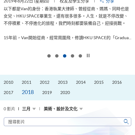
2019年8月22日 (星期四)
校友及學生分享
分享
2
以下都是Van的身份：香港執業大律師、曾經從商、媽媽、同時也是
女兒、HKU SPACE畢業生，還有很多很多。人生，就是不停改變、
求
不停積累、不停進化的旅程，我們時刻都要裝備自己，迎接挑戰。
H
也
理
.
15年前，Van開始從商，經常周圍飛，修讀HKU SPACE的「Gradua...
M
按下以暫停幻燈片
2010
2011
2012
2013
2014
2015
2016
2018
2017
2019
2020
0 影片
三月
美術、設計及文化
搜
尋
搜
影
尋