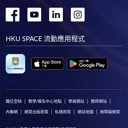
轉
轉
轉
轉
到
到
到
到
facebook
youtube
linkedin
instag
HKU SPACE 流動應用程式
職位空缺
教學/報名中心地點
學員網站
教師網站
內聯網
網頁出版政策
私隱政策
網站地圖
無障礙網頁