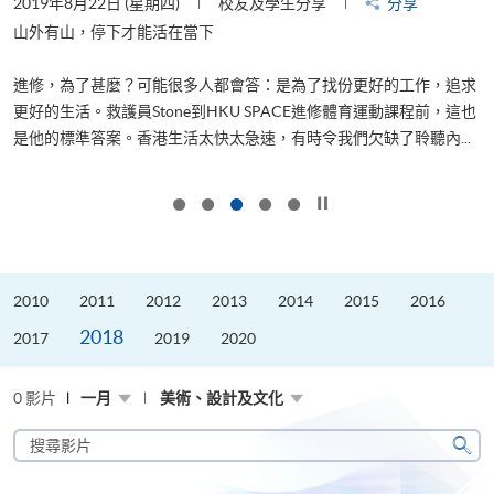
2019年8月22日 (星期四)
校友及學生分享
分享
2
是
山外有山，停下才能活在當下
、
進修，為了甚麼？可能很多人都會答：是為了找份更好的工作，追求
H
更好的生活。救護員Stone到HKU SPACE進修體育運動課程前，這也
理
..
是他的標準答案。香港生活太快太急速，有時令我們欠缺了聆聽內...
M
按下以暫停幻燈片
2010
2011
2012
2013
2014
2015
2016
2018
2017
2019
2020
0 影片
一月
美術、設計及文化
搜
尋
搜
影
尋