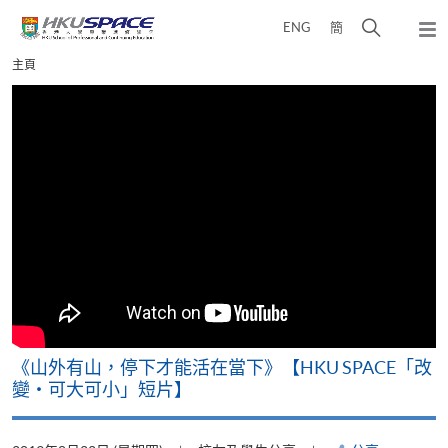
Skip
打
ENG
簡
to
彈
main
開
出
Main
主頁
content
搜
主
content
選
尋
start
單
介
面
可
《山外有山，停下才能活在當下》【HKU SPACE「改
A
變‧可大可小」短片】
T