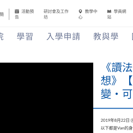
活動預
研討會及工作
教學中
學員網
簡
告
坊
心
站
院
學習
入學申請
教與學
《讀法
想》【H
變‧可
2019年8月22日 
以下都是Van的