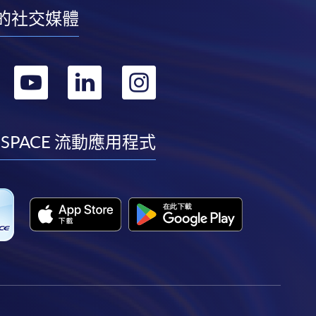
的社交媒體
轉
轉
轉
轉
到
到
到
到
facebook
youtube
linkedin
instagram
 SPACE 流動應用程式