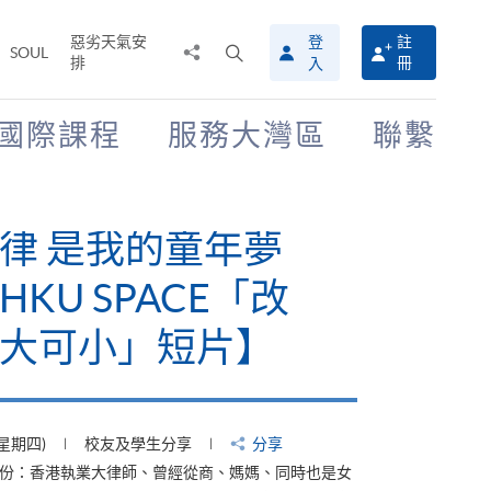
惡劣天氣安
登
註
分
打
SOUL
排
冊
入
享
開
至
搜
尋
國際課程
服務大灣區
聯繫
介
面
律 是我的童年夢
KU SPACE「改
大可小」短片】
(星期四)
校友及學生分享
分享
身份：香港執業大律師、曾經從商、媽媽、同時也是女