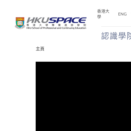
Skip
to
香港大
ENG
main
學
content
認識學
Main
主頁
content
start
才能活在
CE「改
片】
分享