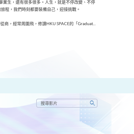
ACE畢業生，還有很多很多。人生，就是不停改變、不停
的旅程，我們時刻都要裝備自己，迎接挑戰。
從商，經常周圍飛，修讀HKU SPACE的「Graduat...
搜
尋
搜
影
尋
片