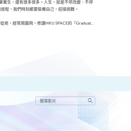
ACE畢業生，還有很多很多。人生，就是不停改變、不停
的旅程，我們時刻都要裝備自己，迎接挑戰。
從商，經常周圍飛，修讀HKU SPACE的「Graduat...
搜
尋
搜
影
尋
片