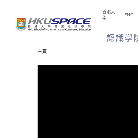
Skip
to
香港大
ENG
main
學
content
認識學
Main
主頁
content
start
才能活在
CE「改
片】
分享