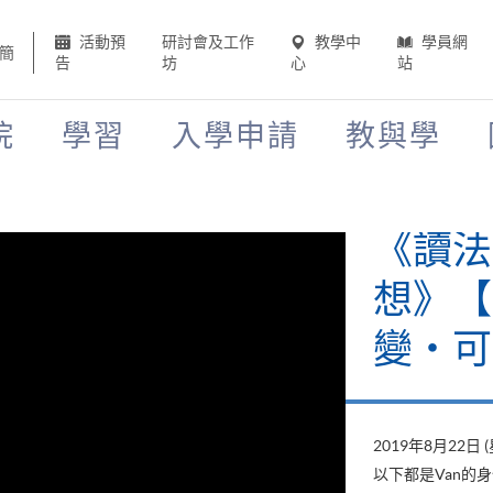
活動預
研討會及工作
教學中
學員網
簡
告
坊
心
站
院
學習
入學申請
教與學
《讀法
想》【H
變‧可
2019年8月22日 
以下都是Van的