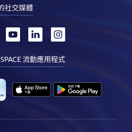
的社交媒體
轉
轉
轉
轉
到
到
到
到
facebook
youtube
linkedin
instagram
 SPACE 流動應用程式