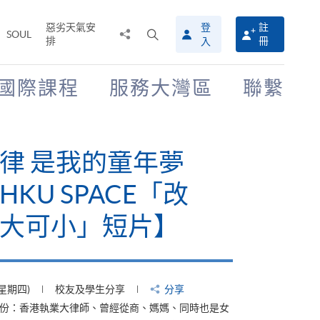
惡劣天氣安
登
註
分
打
SOUL
排
冊
入
享
開
至
搜
尋
國際課程
服務大灣區
聯繫
介
面
律 是我的童年夢
KU SPACE「改
大可小」短片】
(星期四)
校友及學生分享
分享
身份：香港執業大律師、曾經從商、媽媽、同時也是女