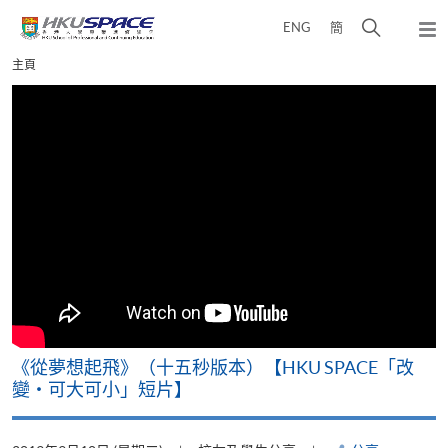
Skip
打
ENG
簡
to
彈
main
開
出
Main
主頁
content
搜
主
content
選
尋
start
單
介
面
《從夢想起飛》（十五秒版本）【HKU SPACE「改
變‧可大可小」短片】