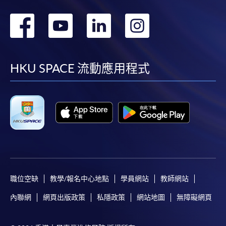
轉
轉
轉
轉
到
到
到
到
facebook
youtube
linkedin
instag
HKU SPACE 流動應用程式
職位空缺
教學/報名中心地點
學員網站
教師網站
內聯網
網頁出版政策
私隱政策
網站地圖
無障礙網頁