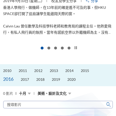
2019年9月10日 (星期二)
校友及學生分享
分享
2
香港人學飛行、做機師，在13年前的確是遙不可及的事，但HKU
SPACE卻打開了這扇讓學生能遨翔天際的窗。
Calvin Lau 曾任數學及科技學科老師和教育局的課程主任。他熱愛飛
更
行，有私人飛行員的執照。當年有感航空界以外籍機師為主，沒有...
按下以暫停幻燈片
2010
2011
2012
2013
2014
2015
2016
2017
2018
2019
2020
0 影片
十月
美術、設計及文化
搜
尋
搜
影
尋