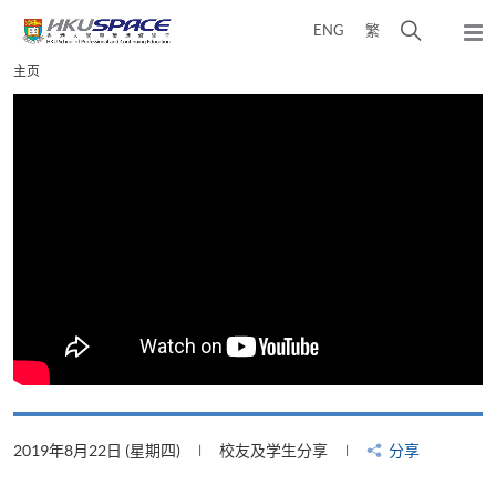
Skip
打
ENG
繁
to
弹
main
开
出
Main
主页
content
搜
主
content
菜
寻
start
单
介
面
2019年8月22日 (星期四)
校友及学生分享
分享
2