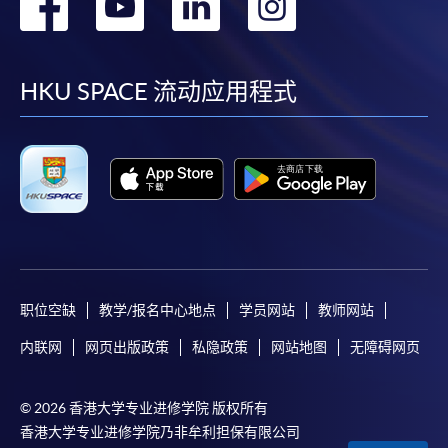
转
转
转
转
到
到
到
到
facebook
youtube
linkedin
instag
HKU SPACE 流动应用程式
职位空缺
教学/报名中心地点
学员网站
教师网站
内联网
网页出版政策
私隐政策
网站地图
无障碍网页
© 2026 香港大学专业进修学院 版权所有
香港大学专业进修学院乃非牟利担保有限公司