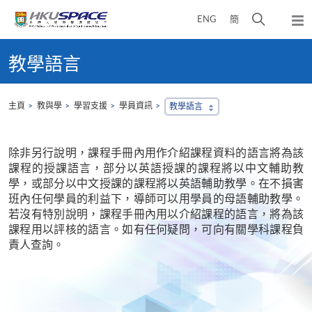
Skip
打
ENG
簡
to
彈
main
開
出
Main
content
搜
主
content
教學語言
選
尋
start
單
介
面
主頁
教與學
學習支援
學員資訊
教學語言
除非另行說明，課程手冊內用作介紹課程資料的語言將為該
課程的授課語言，部分以英語授課的課程將以中文輔助教
學，或部分以中文授課的課程將以英語輔助教學。在不損害
班內任何學員的利益下，導師可以用學員的母語輔助教學。
若沒有特別說明，課程手冊內用以介紹課程的語言，將為該
課程用以評核的語言。如有任何疑問，可向有關學科課程負
責人查詢。