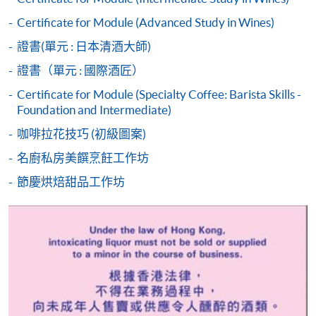
程設有此服務，課程負責人會通知學員有關程序。
Certificate for Module (Advanced Study in Wines)
網上支付可通過「繳費靈」(PPS) (不適用於手機)、
證書(單元 : 日本清酒大師)
VISA 或 Mastercard、「微信支付」(Online WeChat
證書（單元 : 國際酒匠）
Pay) 、「支付寶」(Online Alipay) 或 「轉數快」(FPS)
繳付學費。
Certificate for Module (Specialty Coffee: Barista Skills -
Foundation and Intermediate)
咖啡拉花技巧 (初級圖案)
親身報名/郵遞
名廚私房美饌烹飪工作坊
節慶烘焙甜品工作坊
報讀新課程
凡以「先到先得」為取錄方式的課程，請填妥
SF26報名表，親往
報名中心
或以郵遞方式連同學
費以及所需證明文件呈交。
[
下載報名表SF26
]