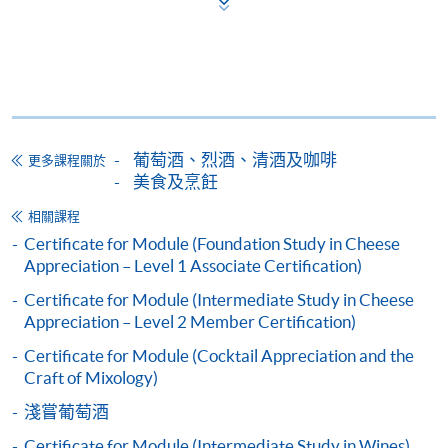
Mastercard卡」）繳付學費。
*香港大學專業進修學院Mastercard卡
持有人如欲享用十個
月免息分期付款優惠，必須親臨本學院設有報名服務的教
學中心作付款安排。
葡萄酒、烈酒、清酒及咖啡
更多課程關於
如欲了解如何於網上報讀新課程及繳費，請瀏覽網上
美食及烹飪
申請/報讀指南 :
相關課程
-
短期課程
Certificate for Module (Foundation Study in Cheese
Appreciation – Level 1 Associate Certification)
-
個別學歷頒授課程
Certificate for Module (Intermediate Study in Cheese
Appreciation – Level 2 Member Certification)
Certificate for Module (Cocktail Appreciation and the
報讀同一學歷頒授課程內其他單元
Craft of Mixology)
個別課程為須報讀同一學歷頒授課程及其他單元或繳
淺嘗葡萄酒
交下期學費的學員，提供網上服務，如學員就讀的課
Certificate for Module (Intermediate Study in Wines)