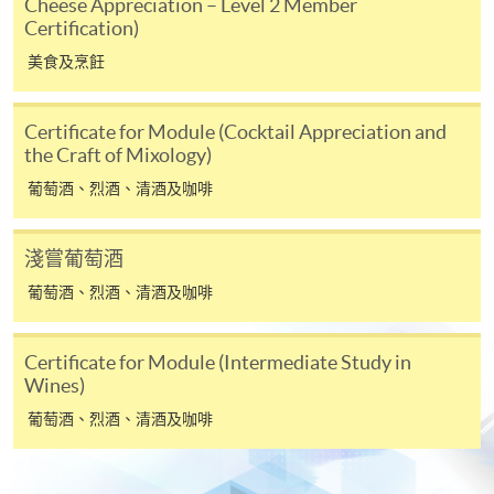
Cheese Appreciation – Level 2 Member
人或報名中心。
Certification)
美食及烹飪
課程/科目報名注意事項:
選用網上報名服務必須在已接駁互聯網及支援
Certificate for Module (Cocktail Appreciation and
JavaScript程式瀏覽器的電腦上進行。建議選用
the Craft of Mixology)
Google Chrome瀏覽器。
葡萄酒、烈酒、清酒及咖啡
申請人不應閒置申請超過10分鐘。否則，申請人
必須重新開始整個申請程序。
淺嘗葡萄酒
網上報名只支援「提早報讀優惠」。如需享用其他
葡萄酒、烈酒、清酒及咖啡
報讀優惠，請親臨學院的報名中心報名。
在網上報名過程中，由於提交課程申請和付款在系
Certificate for Module (Intermediate Study in
統處理上為兩個不同的程序，成功付款並不保證成
Wines)
功被獲取錄。任何不成功的申請，課程組職員將儘
葡萄酒、烈酒、清酒及咖啡
快與 閣下聯絡。
申請人應注意，不論親身或網上報讀，相同的課
程/科目只可提交一次申請。