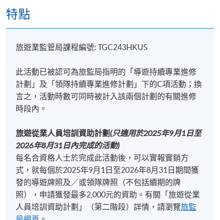
特點
旅遊業監管局課程編號: TGC243HKUS
此活動已被認可為旅監局指明的「導遊持續專業進修
計劃」及「領隊持續專業進修計劃」下的C項活動；換
言之，活動時數可同時被計入該兩個計劃的有關進修
時段內。
旅遊從業人員培訓資助計劃
(
只適用於
2025
年
9
月
1
日至
2026
年
8
月
31
日內完成的活動
)
每名合資格人士於完成此活動後，可以實報實銷方
式，就每個於2025年9月1日至2026年8月31日期間獲
發的導遊牌照及／或領隊牌照（不包括續期的牌
照），申請獲發最多2,000元的資助。有關「旅遊從業
人員培訓資助計劃」（第二階段）詳情，請瀏覽
旅監
局網頁
。