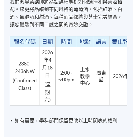
我們的專業講師將為您詳細解析如何選擇和與美酒搭
(Statement Of Attendance)。
配。您更將品嚐到不同風格的葡萄酒，包括紅酒、白
酒、氣泡酒和甜酒。每種酒品都將與芝士完美結合，
教學語言
讓您體驗到不同口感之間的奇妙交融。
粤語，輔以英文筆記 (部份會以中文輔助)
報名代碼
日期
時間
地點
語言
截止報名
2026
報名代碼
2380-2436NW
年4
開課日期
2026年4月18日 (星期六)
2380-
月18
上水
2436NW
2:00 -
廣東
現時接受報名
日
教學
2026年4
5:00pm
話
(Confirmed
中心
(星
Class)
期
六)
地點
上水教學中心
如有需要，學科部門保留更改以上時間表的權利
7/F @ SSLC (Sheung Shui Learning Centre)
九龍西分校