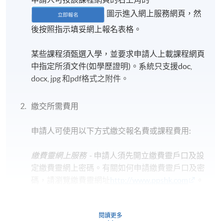
圖示進入網上服務網頁，然
後按照指示填妥網上報名表格。
某些課程須甄選入學，並要求申請人上載課程網頁
中指定所須文件(如學歷證明)。系統只支援doc,
docx, jpg 和pdf格式之附件。
繳交所需費用
申請人可使用以下方式繳交報名費或課程費用:
繳費靈網上服務
- 申請人須先開立繳費靈戶口及設
定繳費靈網上密碼。有關如何申請繳費靈戶口及密
碼，請瀏覽繳費靈網址
http://www.ppshk.com
。
*信用咭網上繳費服務
- 申請人可以 VISA 或
閱讀更多
Mastercard（包括「香港大學專業進修學院