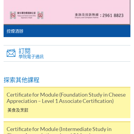
申請學歷頒授及專業課程可能需要其他資料，報名
表可向報名中心或有關課程負責人索取。填妥申請
表格後，請連同報名費/學費以及所需證明文件親
控煙酒辦
往報名中心或以郵遞方式遞交。
訂閱
報讀同一學歷頒授課程內其他單元
學院電子通訊
​學院為學歷頒授課程特設「註冊及學費通知」，適
探索其他課程
用於一般學歷頒授課程。
Certificate for Module (Foundation Study in Cheese
課程負責人會為學員送上「註冊及學費通知」
Appreciation – Level 1 Associate Certification)
(「通知」)，請填妥有關「通知」，並親往報名中
心或以郵遞方式，遞交「通知」及繳交所需費用。
美食及烹飪
有關繳費詳情，請參閱
付款方法
。如對報名程序有任
Certificate for Module (Intermediate Study in
何疑問，請詳閱個別課程資料，或聯絡有關課程負責