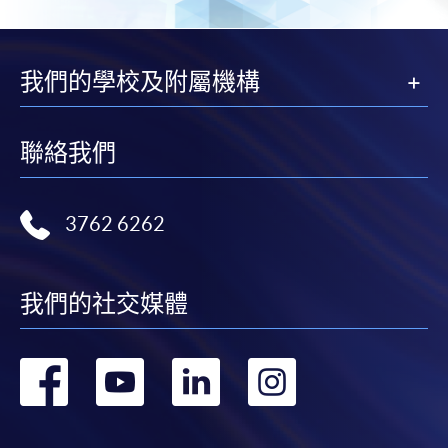
在網上報名過程中，付款成功後，網頁將顯示付款
確認。另外，確認電子郵件亦會發送到 閣下的電
子郵件帳戶。請保留確定回條作日後查詢用途。
我們的學校及附屬機構
除特殊情況(例如課程因報名人數不足而被取消)及
法例規定外，一切已繳費用，概不退還。
聯絡我們
如須甄選入學，則正式收據並不可作為 閣下已獲
取錄的證明。學院將在截止報名日期後儘快通知申
請者是否獲取錄。落選的申請人將獲退還已繳交的
3762 6262
學費。
我們的社交媒體
免責聲明
轉
轉
轉
轉
本學院為學院開設的其中一些課程提供在線服務的平台。雖然
到
到
到
到
本學院會力求在有關網頁上刊載的資訊正確和合時，但本學院
卻不能為這些資訊作出任何明確或隱含的保證。本學院尤其不