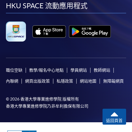
facebook
youtube
linkedin
instag
HKU SPACE 流動應用程式
會保證下列各項：資訊並無侵犯版權，資訊可安全使用、資訊
準確、資訊適合任何目的、資訊不含電腦病毒等。
本學院（包括其僱員及附屬機構）對你在網上付款而由下列原
因所導致的任何損失，一概不負責；上述原因包括：（1）由
付款銀行或獨立商戶因為付款的網關在處理付款的信用卡、付
款卡、智能卡或其他付款的設施時出現任何信息或資訊傳送的
失誤、延誤、中斷、中止、或限制（2）從付款的網關傳送而
來的任何信息或資訊中出現的疏忽、錯誤、誤差或遺漏；
職位空缺
教學/報名中心地點
學員網站
教師網站
（3）付款的網關在完成網上付款時出現的故障、失靈、或失
誤；（4）任何由付款的網關引起或與付款的網關相關的原
內聯網
網頁出版政策
私隱政策
網站地圖
無障礙網頁
因，包括未獲授權進入、資料傳送的改動、任何非法行為等。
© 2026 香港大學專業進修學院 版權所有
以上中文本純作參考之用，如內容與英文版本有任何歧義，一
香港大學專業進修學院乃非牟利擔保有限公司
切以英文版本為準。
返回頁首