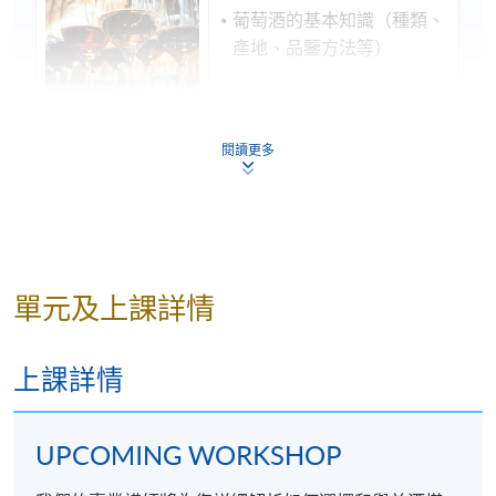
葡萄酒的基本知識（種類、
產地、品鑒方法等）
閱讀更多
芝士的基本知識（種類、製
作過程、品鑒方法等）
葡萄酒與芝士的搭配原則
單元及上課詳情
上課詳情
學歷頒授
成功完成「葡萄酒配芝士入門」及出席達70%後，參加
UPCOMING WORKSHOP
者將獲得香港大學專業進修學院（HKU SPACE）按香
港大學體制頒發該單一工作坊的「出席證明書」