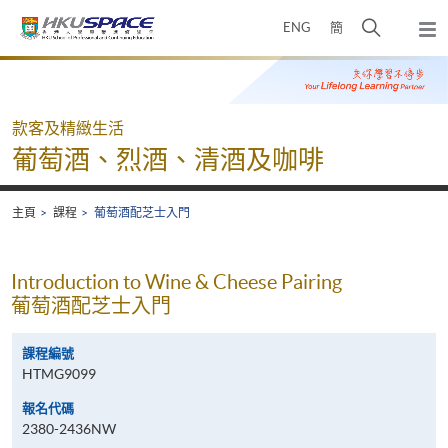
Skip
打
ENG
簡
to
彈
main
開
出
Main
content
搜
主
content
選
尋
start
單
介
款客及精緻生活
面
葡萄酒、烈酒、清酒及咖啡
主頁
課程
葡萄酒配芝士入門
Introduction to Wine & Cheese Pairing
葡萄酒配芝士入門
課程編號
HTMG9099
報名代碼
2380-2436NW