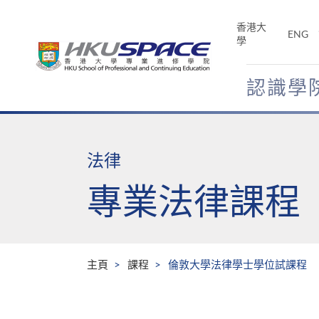
Skip
to
香港大
ENG
main
學
content
認識學
Main
content
start
法律
專業法律課程
主頁
課程
倫敦大學法律學士學位試課程