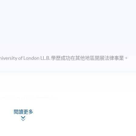
sity of London LL.B. 學歷成功在其他地區開展法律事業。
足跡遍及法律界以外的廣闊舞台。
閱讀更多
公共行政、政府管治、金融監管、科技創新及商業領導等領域發