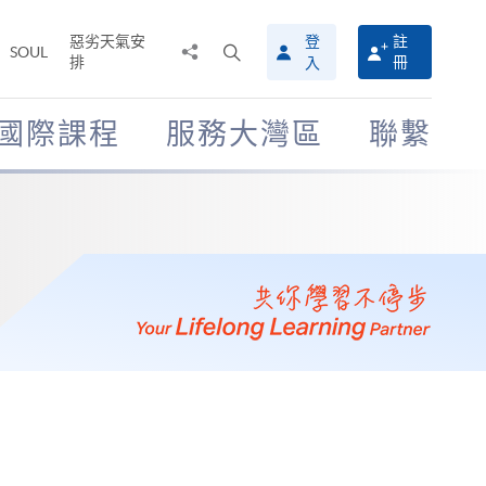
惡劣天氣安
登
註
分
打
SOUL
排
冊
入
享
開
至
搜
尋
國際課程
服務大灣區
聯繫
介
面