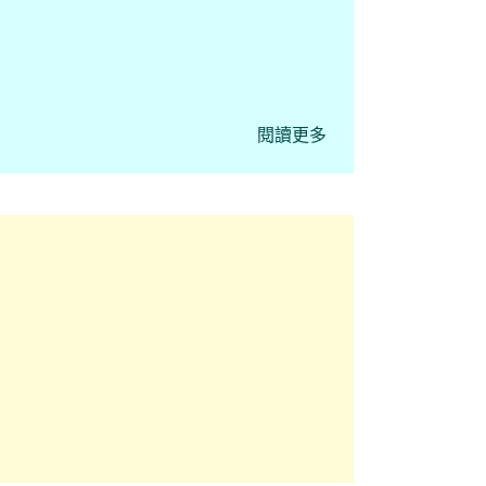
閱讀更多
23-2025年，我們的畢業生
發卓越表現證書。卓越表現