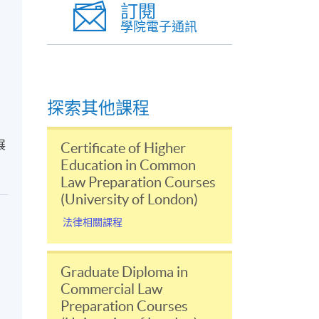
訂閱
學院電子通訊
探索其他課程
展
Certificate of Higher
Education in Common
Law Preparation Courses
(University of London)
法律相關課程
Graduate Diploma in
Commercial Law
Preparation Courses