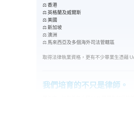
⚖️ 香港
⚖️ 英格蘭及威爾斯
⚖️ 美國
⚖️ 新加坡
⚖️ 澳洲
⚖️ 馬來西亞及多個海外司法管轄區
取得法律執業資格，更有不少畢業生憑藉 Univer
我們培育的不只是律師。
歷年來，無數倫敦大學 LL.B. 畢業生的
除了成為傑出的法律專業人士外，他們亦在
揮重要影響力。