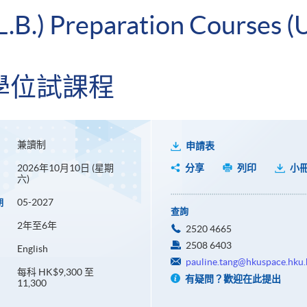
L.B.) Preparation Courses (U
學位試課程
兼讀制
申請表
2026年10月10日 (星期
分享
列印
小
六)
05-2027
期
查詢
2年至6年
2520 4665
2508 6403
English
pauline.tang@hkuspace.hku.
每科 HK$9,300 至
有疑問？歡迎在此提出
11,300