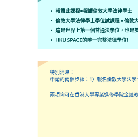
報讀此課程=報讀倫敦大學法律學士
倫敦大學法律學士學位試課程 = 倫敦
這是世界上第一個普通法學位，也是
HKU SPACE的唯一完整法律學位!
自 1890 年代起，倫敦大學法律學
Academic Direction: UCL, LSE, KCL, B
恭喜多位香港大學專業進修學院的畢
特別消息：
在全部12門學科的考核中在其中的7
申請的兩個步驟：1）報名倫敦大學法學
證書由倫敦大學授予每門科目全球所
近年平均合格率逾90%，其中4科達10
兩項均可在香港大學專業進修學院金鐘
2023–2025年間，CertHE（倫敦大