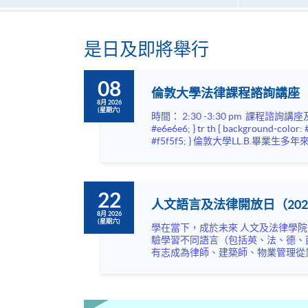
是日及即將舉行
08
倫敦大學法律課程諮詢講座
8月 2026
(星期六)
時間： 2:30 -3:30 pm 課程諮詢講座及諮詢講者：課程主任鄺煒婷 直接按此 在線報名 a { text-decoration: none; color: #464feb; } tr th, tr td { border: 1px solid
#e6e6e6; } tr th { background-color: #f5f5f5; } a { text-decoration: none; color: #464feb; } tr th, tr td { border: 1px solid #e6e6e6; } tr th { background-color:
#f5f5f5; } 倫敦大學LL.B.畢業生多年來不僅成為執業律師，更在香港及世界各地擔任重要領導崗位，包括： ⚖️ 律政司司長 ⚖️ 高等法院法官 ⚖️ 立法會議員 ⚖️ 香
港金融管理局總裁 ⚖️ 證券及期貨事務
22
人文語言及法律開放日（202
8月 2026
(星期六)
學在當下，成於未來 人文及法律學院開放日主題為「學在當下，成於未來」，內容非常豐富，涵蓋語言，文化藝術及不同專業，絕不容錯過！ 歡迎閣下到來體
驗學習不同語言（包括英、法、德、
有志成為律師、建築師、物業管理從業員的
坊、體驗課堂和豐富資訊講座。萬勿