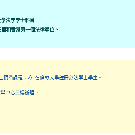
大學法學學士科目
英國和香港第一個法律學位。
士學位已被國際視為法律學位的「黃金標準」。
irkbeck, Queen Mary and SOAS.
業生在倫敦大學法律學士學位試課程中獲得一等榮譽學位。
由20
門學科獲得全球頭三名最高分，及3科全球頭十名最高分，並獲頒
士預備課程；2）在倫敦大學註冊為法學士學生。
有考生中得分最高的前十名學生。
0%合格率
教學中心三樓辦理。
學法律學士 LL.B. 一年級）學生合格率達100%