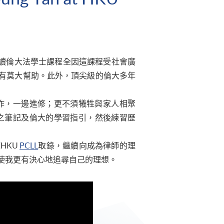
修讀倫大法學士課程全因這課程受社會廣
有莫大幫助。此外，頂尖級的倫大多年
工作，一邊進修；更不須犧牲與家人相聚
之筆記及倫大的學習指引，然後練習歷
HKU
PCLL
取錄，繼續向成為律師的理
使我更有決心地追尋自己的理想。