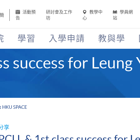
活動預
研討會及工作
教學中
學員網
簡
告
坊
心
站
院
學習
入學申請
教與學
ss success for Leung
 at HKU SPACE
分享
PCLL & 1st class success for 