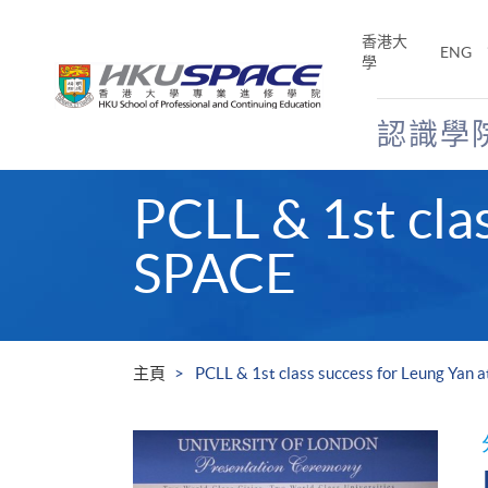
Skip
to
香港大
ENG
main
學
content
認識學
Main
PCLL & 1st cla
content
start
SPACE
主頁
PCLL & 1st class success for Leung Yan