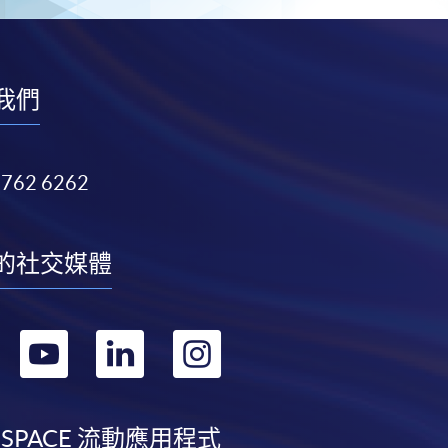
我們
3762 6262
的社交媒體
轉
轉
轉
轉
到
到
到
到
facebook
youtube
linkedin
instagram
 SPACE 流動應用程式