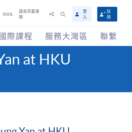
惡劣天氣安
登
註
分
打
SOUL
排
冊
入
享
開
至
搜
尋
國際課程
服務大灣區
聯繫
介
面
 Yan at HKU
Leung Yan at HKU