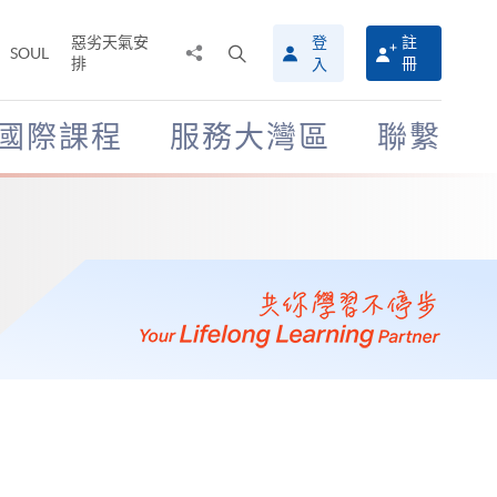
惡劣天氣安
登
註
分
打
SOUL
排
冊
入
享
開
至
搜
尋
國際課程
服務大灣區
聯繫
介
面