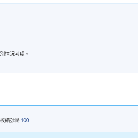
，通過所有考核，並取得合格成績，可按香港大學體制，經香港大
業變革及資源管理）」。
個別情況考慮。
現時接受報名
院校編號是
100