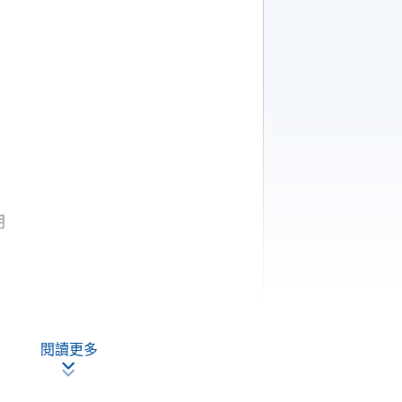
）
用
閱讀更多
用