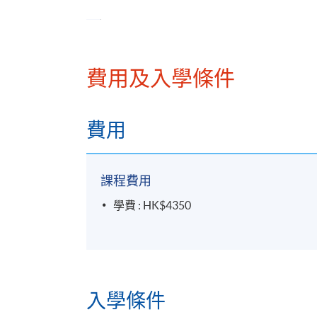
企業融資管道
債務融資（銀行貸款、債券）
股權融資（IPO、私募）
費用及入學條件
財務風險辨識
匯率風險、利率風險對策
香港企業常見風險管理工具
費用
課程費用
學費 : HK$4350
評核方法
個人習作 (60%)
小組討論 (40%)
入學條件
學銜