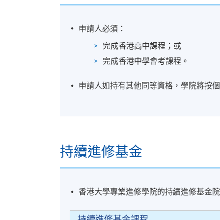
學員修畢課程，上課出席率達70%或以上
申請人必須：
學專業進修學院獲准頒授「證書（單元：企
完成香港高中課程；或
完成香港中學會考課程。
申請人如持有其他同等資格，學院將按
證書(單元 : 公司財務管理)
報名代碼
2445-AC165A
開課日期
18 Sep 2026
時間
7:00pm
地點
TBC
持續進修基金
日期 / 時間
逢周五，7:00 p.m. - 10:00 p.m.
香港大學專業進修學院的持續進修基金
修業期
持續進修基金課程