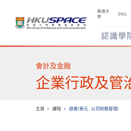
Skip
to
香港大
ENG
main
學
content
認識學
Main
content
start
會計及金融
企業行政及管
主頁
課程
證書(單元 : 公司財務管理)