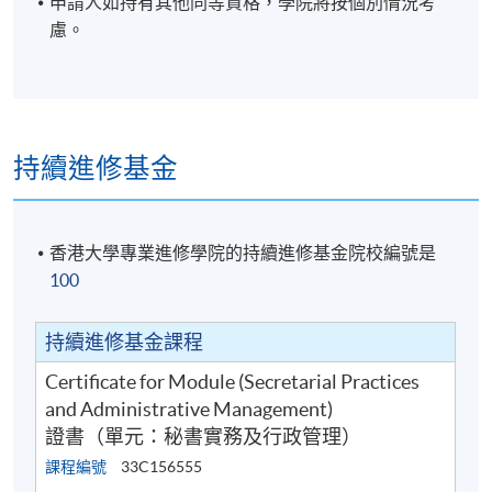
- 僱員補償條例
申請人如持有其他同等資格，學院將按個別情況考
慮。
9. 辦公室行政和商業科技
- 檔案管理、檔案設備和文件管理
- 分類辦公室信件和電子郵件
持續進修基金
- 時間管理和電子郵件的使用技巧
- 辦公室商業科技趨勢
- 辦公室設計與工作效率的關係
香港大學專業進修學院的持續進修基金院校編號是
- 利用機器學習提升工作效率 (例如: ChatGPT)
100
10. 行程安排
持續進修基金課程
- 商務旅行
Certificate for Module (Secretarial Practices
- 出發前的準備
and Administrative Management)
- 酒店預訂
證書（單元：秘書實務及行政管理）
- 交通預訂
課程編號
33C156555