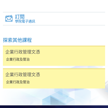
香港大學專業進修學院提供24小時網上報名及繳費服
務，申請人可通過網上申請個別學歷頒授課程和報讀
大部份公開招生的課程(以先到先得形式報名的課程)。
訂閱
申請人可在網上使用「繳費靈」(PPS) (不適用於手
學院電子通訊
機)、VISA 或 Mastercard。除上述支付方式之外，如就
讀學歷頒授課程設有網上服務，在學學員亦可以「微
信支付」(Online WeChat Pay) 、「支付寶」(Online
探索其他課程
Alipay) 或 「轉數快」(FPS) 繳付學費。
企業行政管理文憑
報讀新課程
企業行政及管治
填寫網上報名表格
企業行政管理文憑
申請人可按該課程網頁的右上角的
企業行政及管治
圖示進入網上服務網頁，然
後按照指示填妥網上報名表格。
某些課程須甄選入學，並要求申請人上載課程網頁