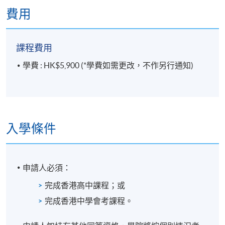
費用
- 會議議程
- 會議記錄
課程費用
7. 會議安排和活動準備
學費 : HK$5,900 (*學費如需更改，不作另行通知)
- 會議之前：準備和規劃
- 會議期間
- 會議之後：整理
- 公共關係
入學條件
- 項目管理
- 時間管理
申請人必須：
8. 法律概論
完成香港高中課程；或
- 基本合同法及香港公司法
完成香港中學會考課程。
- 私隱條例