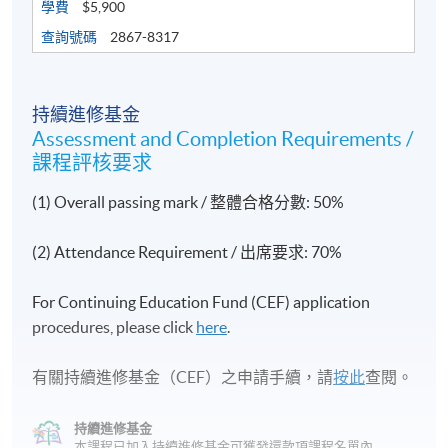
- 應用網上服務(預訂酒店及安排交通)
學費
$5,900
- 如何使用旅行社
查詢號碼
2867-8317
- 行程表
- 出發前的檢查清單
持續進修基金
- 商務公幹安排
Assessment and Completion Requirements /
課程評核要求
(1) Overall passing mark / 整體合格分數: 50%
評核方法：個人習作
(2) Attendance Requirement / 出席要求: 70%
完成本課程並於評核中獲得合格成績者，將按香港大
學體制，經香港大學專業進修學院頒授「證書（單
For Continuing Education Fund (CEF) application
元：秘書實務及行政管理） 」。
procedures, please click
here
.
有關持續進修基金（CEF）之申請手續，請
按此
查閱。
報名代碼
2455-AC127A
開課日期
2026年11月17日（二）
持續進修基金
時間
每逢星期二晚上7時至10時
本課程已加入持續進修基金可獲發還款項課程名單內