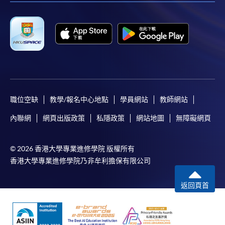
如欲了解如何於網上報讀新課程及繳費，請瀏覽網上
申請/報讀指南 :
-
短期課程
-
個別學歷頒授課程
職位空缺
教學/報名中心地點
學員網站
教師網站
報讀同一學歷頒授課程內其他單元
內聯網
網頁出版政策
私隱政策
網站地圖
無障礙網頁
個別課程為須報讀同一學歷頒授課程及其他單元或繳
© 2026 香港大學專業進修學院 版權所有
交下期學費的學員，提供網上服務，如學員就讀的課
香港大學專業進修學院乃非牟利擔保有限公司
程設有此服務，課程負責人會通知學員有關程序。
返回頁首
網上支付可通過「繳費靈」(PPS) (不適用於手機)、
VISA 或 Mastercard、「微信支付」(Online WeChat
Pay) 、「支付寶」(Online Alipay) 或 「轉數快」(FPS)