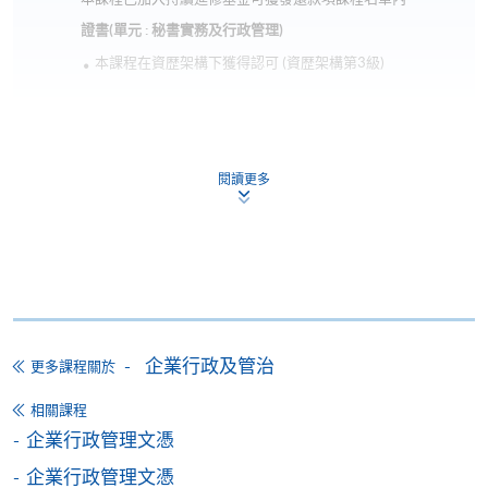
地點
金鐘教學中心（海富中心）
證書(單元 : 秘書實務及行政管理)
現時接受報名
本課程在資歴架構下獲得認可 (資歴架構第3級)
日期 / 時間
逢周二，7:00 p.m. - 10:00 p.m.
閱讀更多
申請
修業期
講授時數：30小時（10節課，每節3小時）
網上報名
立即報名
地點
本院任港島區的教學中心，包括金鐘、銅鑼灣、炮台
申請表
企業行政及管治
下載申請表
更多課程關於
山等等。
相關課程
報名辦法
企業行政管理文憑
網上報名服務
企業行政管理文憑