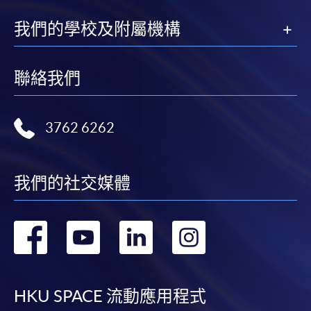
中指定所須文件(如學歷證明)。系統只支援doc,
docx, jpg 和pdf格式之附件。
我們的學校及附屬機構
繳交所需費用
聯絡我們
申請人可使用以下方式繳交報名費或課程費用:
3762 6262
繳費靈網上服務
- 申請人須先開立繳費靈戶口及設
定繳費靈網上密碼。有關如何申請繳費靈戶口及密
碼，請瀏覽繳費靈網址
http://www.ppshk.com
。
我們的社交媒體
*信用咭網上繳費服務
- 申請人可以 VISA 或
Mastercard（包括「香港大學專業進修學院
轉
轉
轉
轉
Mastercard卡」）繳付學費。
到
到
到
到
*香港大學專業進修學院Mastercard卡
持有人如欲享用十個
月免息分期付款優惠，必須親臨本學院設有報名服務的教
facebook
youtube
linkedin
instag
HKU SPACE 流動應用程式
學中心作付款安排。