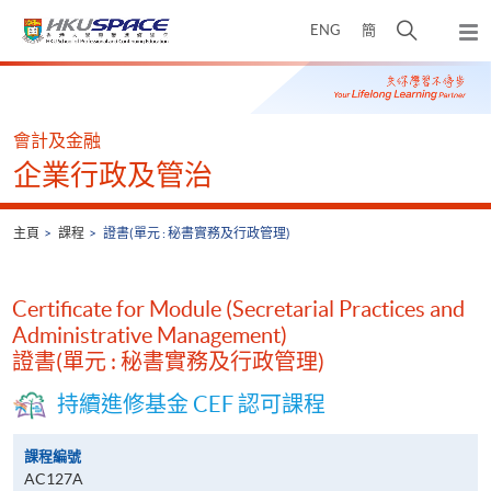
Skip
打
ENG
簡
to
彈
main
開
出
Main
content
搜
主
content
選
尋
start
單
介
會計及金融
面
企業行政及管治
主頁
課程
證書(單元 : 秘書實務及行政管理)
Certificate for Module (Secretarial Practices and
Administrative Management)
證書(單元 : 秘書實務及行政管理)
持續進修基金 CEF 認可課程
課程編號
AC127A