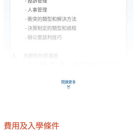
- 投訴管理
- 人事管理
- 衝突的類型和解決方法
- 決策制定的類型和過程
- 辦公室談判技巧
5. 內部和外部溝通
- 電話禮儀 (查詢預約、傳達訊息和工作安排)
- 商務禮儀
閱讀更多
- 招待客人 (態度及跟進)
- 如何處理特殊情況：投訴、不合作、難纏的
顧客等
6. 商務和公務書函 (中文及英文)
費用及入學條件
- 商業書信寫作
- 備忘錄和電子郵件