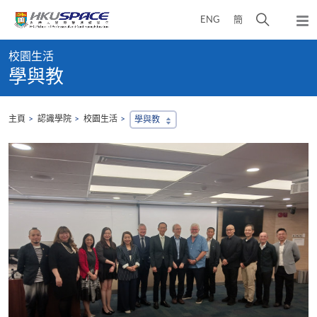
Skip
打
ENG
簡
to
彈
main
開
出
Main
content
搜
主
校園生活
content
選
尋
學與教
start
單
介
面
主頁
認識學院
校園生活
學與教