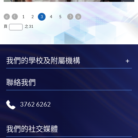
享
上
下
本
1
2
3
4
5
一
一
第
頁
最
頁
之 31
頁
頁
一
後
頁
一
頁
我們的學校及附屬機構
聯絡我們
3762 6262
我們的社交媒體