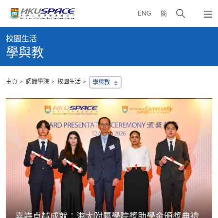
Skip
打
ENG
簡
to
彈
main
開
出
Main
content
搜
主
校園生活
content
選
尋
學與教
start
單
介
面
主頁
認識學院
校園生活
學與教
​​嘉許卓越成就​​：港大附屬學院獎助學金頒獎典禮​