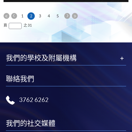
享
上
下
本
1
2
3
4
5
一
一
第
頁
最
頁
之 31
頁
頁
一
後
頁
一
頁
我們的學校及附屬機構
聯絡我們
3762 6262
我們的社交媒體