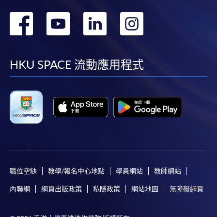
轉
轉
轉
轉
到
到
到
到
facebook
youtube
linkedin
instag
HKU SPACE 流動應用程式
職位空缺
教學/報名中心地點
學員網站
教師網站
內聯網
網頁出版政策
私隱政策
網站地圖
無障礙網頁