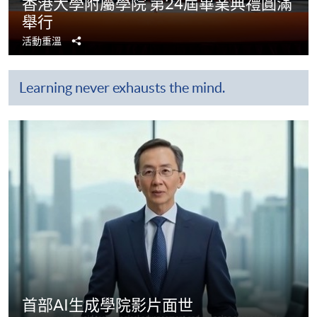
香港大學附屬學院 第24屆畢業典禮圓滿
舉行
分
活動重溫
享
Learning never exhausts the mind.
首部AI生成學院影片面世