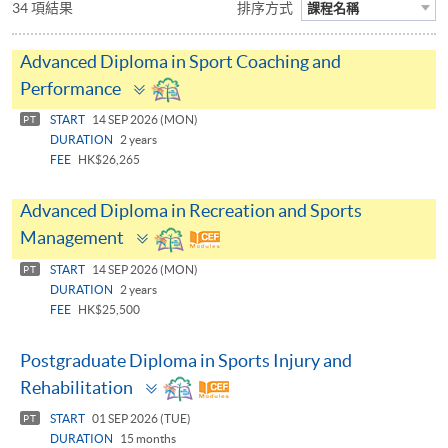
34 項結果
排序方式
課程名稱
Advanced Diploma in Sport Coaching and
Toggle
Performance
panel
START
14 SEP 2026 (MON)
PT
DURATION
2 years
FEE
HK$26,265
Advanced Diploma in Recreation and Sports
Toggle
Management
panel
START
14 SEP 2026 (MON)
PT
DURATION
2 years
FEE
HK$25,500
Postgraduate Diploma in Sports Injury and
Toggle
Rehabilitation
panel
START
01 SEP 2026 (TUE)
PT
DURATION
15 months