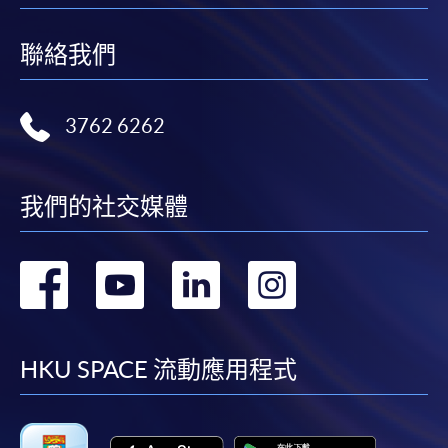
聯絡我們
3762 6262
我們的社交媒體
轉
轉
轉
轉
到
到
到
到
facebook
youtube
linkedin
instag
HKU SPACE 流動應用程式