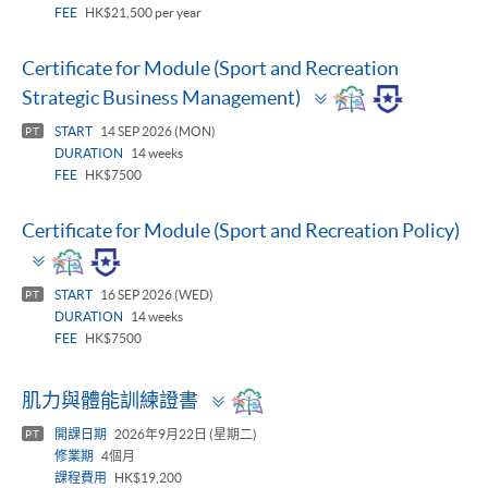
FEE
HK$21,500 per year
Certificate for Module (Sport and Recreation
Toggle
Strategic Business Management)
panel
START
14 SEP 2026 (MON)
PT
DURATION
14 weeks
FEE
HK$7500
Certificate for Module (Sport and Recreation Policy)
Toggle
panel
START
16 SEP 2026 (WED)
PT
DURATION
14 weeks
FEE
HK$7500
Toggle
肌力與體能訓練證書
panel
開課日期
2026年9月22日 (星期二)
PT
修業期
4個月
課程費用
HK$19,200