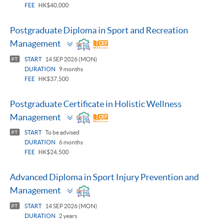
FEE
HK$40,000
Postgraduate Diploma in Sport and Recreation
Toggle
Management
panel
START
14 SEP 2026 (MON)
PT
DURATION
9 months
FEE
HK$37,500
Postgraduate Certificate in Holistic Wellness
Toggle
Management
panel
START
To be advised
PT
DURATION
6 months
FEE
HK$24,500
Advanced Diploma in Sport Injury Prevention and
Toggle
Management
panel
START
14 SEP 2026 (MON)
PT
DURATION
2 years