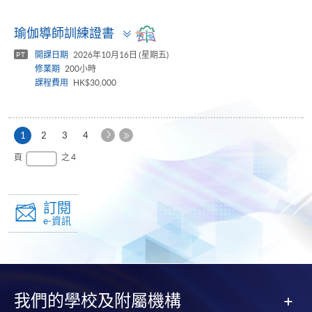
Toggle
瑜伽導師訓練證書
panel
開課日期
2026年10月16日 (星期五)
PT
修業期
200小時
課程費用
HK$30,000
下
本
1
2
3
4
一
頁
最
頁
之 4
頁
後
一
頁
訂閱
e-資訊
我們的學校及附屬機構