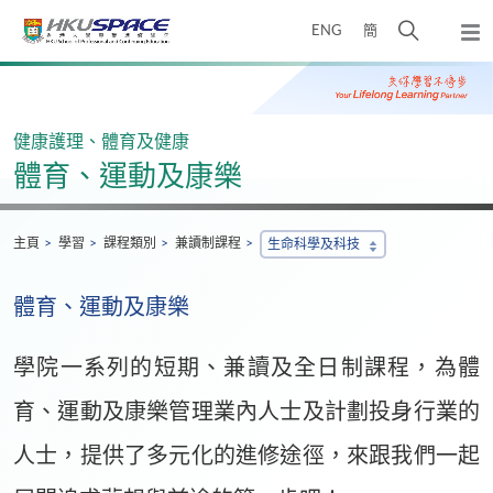
Skip
打
ENG
簡
to
彈
main
開
出
Main
content
搜
主
content
選
尋
start
單
介
健康護理、體育及健康
面
體育、運動及康樂
主頁
學習
課程類別
兼讀制課程
生命科學及科技
體育、運動及康樂
學院一系列的短期、兼讀及全日制課程，為體
育、運動及康樂管理業內人士及計劃投身行業的
人士，提供了多元化的進修途徑，來跟我們一起