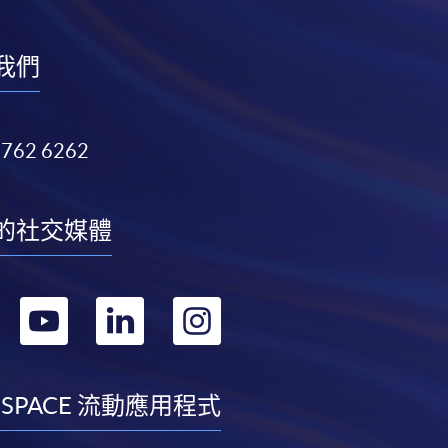
我們
3762 6262
的社交媒體
轉
轉
轉
轉
到
到
到
到
facebook
youtube
linkedin
instagram
 SPACE 流動應用程式