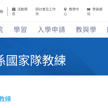
活動預
研討會及工作
教學中
學員網
簡
告
坊
心
站
院
學習
入學申請
教與學
係國家隊教練
教練