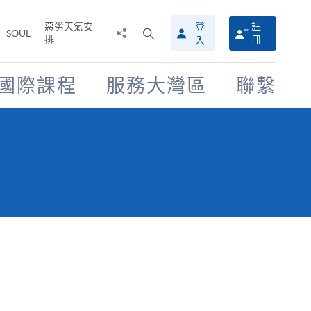
惡劣天氣安
登
註
分
打
SOUL
排
冊
入
享
開
至
搜
尋
國際課程
服務大灣區
聯繫
介
面