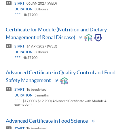
START
06 JAN 2027 (WED)
PT
DURATION
30 hours
FEE
HK$7900
Certificate for Module (Nutrition and Dietary
Toggle
Management of Renal Disease)
panel
START
14 APR 2027 (WED)
PT
DURATION
30 hours
FEE
HK$7900
Advanced Certificate in Quality Control and Food
Toggle
Safety Management
panel
START
To be advised
PT
DURATION
5 months
FEE
$17,000 / $12,900 (Advanced Certificate with Module A
exemption)
Toggle
Advanced Certificate in Food Science
panel
START
To be advised
PT