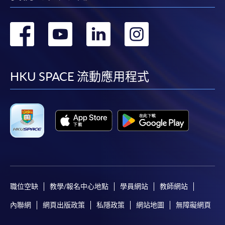
轉
轉
轉
轉
到
到
到
到
facebook
youtube
linkedin
instag
HKU SPACE 流動應用程式
職位空缺
教學/報名中心地點
學員網站
教師網站
內聯網
網頁出版政策
私隱政策
網站地圖
無障礙網頁