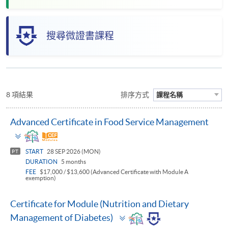
搜尋微證書課程
8 項結果
排序方式
課程名稱
Advanced Certificate in Food Service Management
Toggle
panel
START
28 SEP 2026 (MON)
PT
DURATION
5 months
FEE
$17,000 / $13,600 (Advanced Certificate with Module A
exemption)
Certificate for Module (Nutrition and Dietary
Toggle
Management of Diabetes)
panel