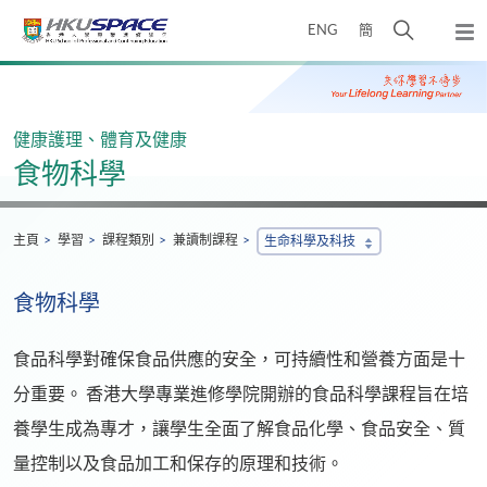
Skip
打
ENG
簡
to
彈
main
開
出
Main
content
搜
主
content
選
尋
start
單
介
健康護理、體育及健康
面
食物科學
主頁
學習
課程類別
兼讀制課程
生命科學及科技
食物科學
食品科學對確保食品供應的安全，可持續性和營養方面是十
分重要。 香港大學專業進修學院開辦的食品科學課程旨在培
養學生成為專才，讓學生全面了解食品化學、食品安全、質
量控制以及食品加工和保存的原理和技術。