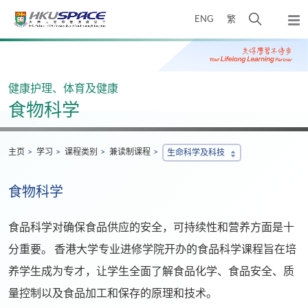
Skip
打
ENG
繁
to
弹
main
开
出
Main
content
搜
主
content
菜
寻
start
单
介
健康护理、体育及健康
面
食物科学
主页
学习
课程类别
兼读制课程
生命科学及科技
食物科学
食品科学对确保食品供应的安全，可持续性和营养方面是十
分重要。 香港大学专业进修学院开办的食品科学课程旨在培
养学生成为专才，让学生全面了解食品化学、食品安全、质
量控制以及食品加工和保存的原理和技术。