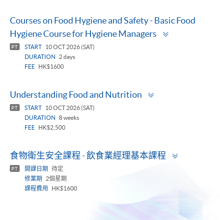
Courses on Food Hygiene and Safety - Basic Food
Toggle
Hygiene Course for Hygiene Managers
panel
START
10 OCT 2026 (SAT)
PT
DURATION
2 days
FEE
HK$1600
Toggle
Understanding Food and Nutrition
panel
START
10 OCT 2026 (SAT)
PT
DURATION
8 weeks
FEE
HK$2,500
Toggle
食物衛生安全課程 - 飲食業經理基本課程
panel
開課日期
待定
PT
修業期
2個星期
課程費用
HK$1600