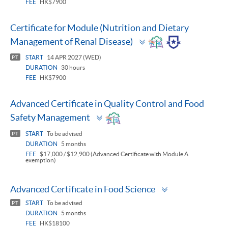
FEE
HK$7900
Certificate for Module (Nutrition and Dietary
Toggle
Management of Renal Disease)
panel
START
14 APR 2027 (WED)
PT
DURATION
30 hours
FEE
HK$7900
Advanced Certificate in Quality Control and Food
Toggle
Safety Management
panel
START
To be advised
PT
DURATION
5 months
FEE
$17,000 / $12,900 (Advanced Certificate with Module A
exemption)
Toggle
Advanced Certificate in Food Science
panel
START
To be advised
PT
DURATION
5 months
FEE
HK$18100