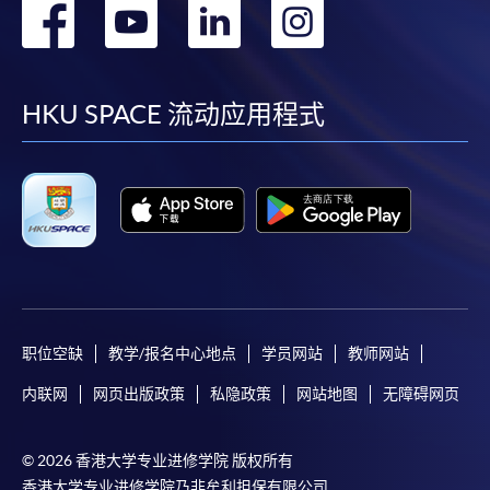
转
转
转
转
到
到
到
到
facebook
youtube
linkedin
instag
HKU SPACE 流动应用程式
职位空缺
教学/报名中心地点
学员网站
教师网站
内联网
网页出版政策
私隐政策
网站地图
无障碍网页
© 2026 香港大学专业进修学院 版权所有
香港大学专业进修学院乃非牟利担保有限公司