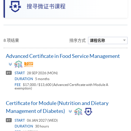
搜寻微证书课程
8 项结果
排序方式
课程名称
Advanced Certificate in Food Service Management
Toggle
panel
START
28 SEP 2026 (MON)
PT
DURATION
5 months
FEE
$17,000 / $13,600 (Advanced Certificate with Module A
exemption)
Certificate for Module (Nutrition and Dietary
Toggle
Management of Diabetes)
panel
START
06 JAN 2027 (WED)
PT
DURATION
30 hours