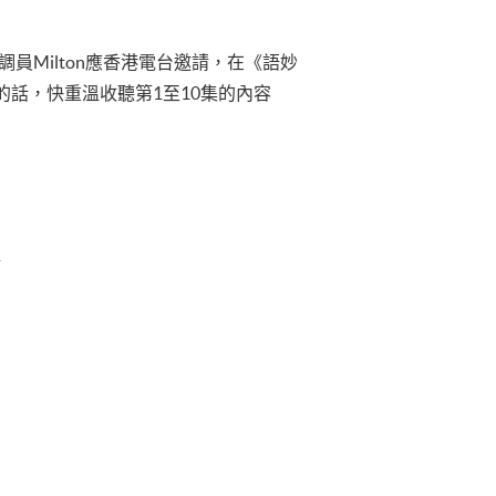
員Milton應香港電台邀請，在《語妙
話，快重溫收聽第1至10集的內容
達