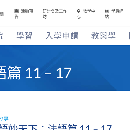
活動預
研討會及工作
教學中
學員網
簡
告
坊
心
站
院
學習
入學申請
教與學
11 – 17
分享
語妙天下：法語篇 11 – 17