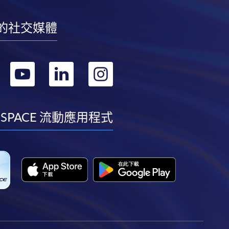
的社交媒體
轉
轉
轉
轉
到
到
到
到
facebook
youtube
linkedin
instagram
 SPACE 流動應用程式