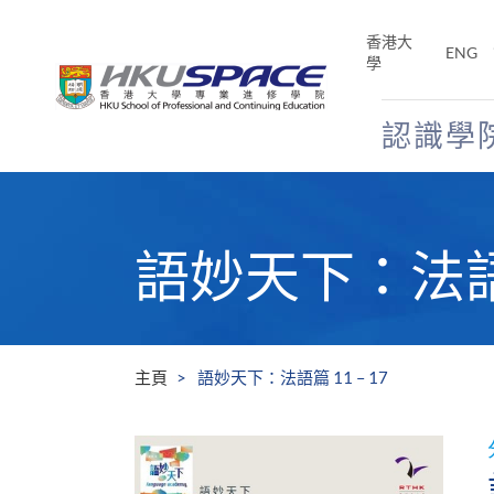
Skip
to
香港大
ENG
main
學
content
認識學
Main
content
start
語妙天下：法語篇 
主頁
語妙天下：法語篇 11 – 17