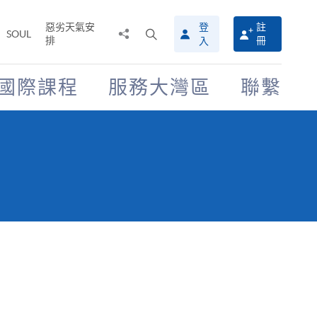
惡劣天氣安
登
註
分
打
SOUL
排
冊
入
享
開
至
搜
尋
國際課程
服務大灣區
聯繫
介
面