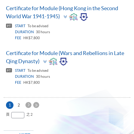
Certificate for Module (Hong Kong in the Second
Toggle
World War 1941-1945)
panel
START
To be advised
PT
DURATION
30 hours
FEE
HK$7,800
Certificate for Module (Wars and Rebellions in Late
Toggle
Qing Dynasty)
panel
START
To be advised
PT
DURATION
30 hours
FEE
HK$7,800
下
本
1
2
一
頁
最
頁
之 2
頁
後
一
頁