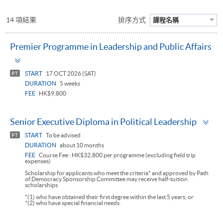
14 項結果
排序方式
課程名稱
Premier Programme in Leadership and Public Affairs
Toggle
panel
START
17 OCT 2026 (SAT)
PT
DURATION
5 weeks
FEE
HK$9,800
To
Senior Executive Diploma in Political Leadership
pa
START
To be advised
PT
DURATION
about 10 months
FEE
Course Fee : HK$32,800 per programme (excluding field trip
expenses)
Scholarship for applicants who meet the criteria* and approved by Path
of Democracy Sponsorship Committee may receive half-tuition
scholarships
*(1) who have obtained their first degree within the last 5 years; or
*(2) who have special financial needs.