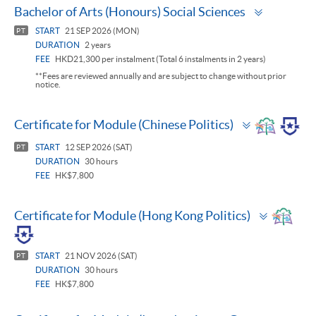
Toggle
Bachelor of Arts (Honours) Social Sciences
panel
START
21 SEP 2026 (MON)
PT
DURATION
2 years
FEE
HKD21,300 per instalment (Total 6 instalments in 2 years)
**Fees are reviewed annually and are subject to change without prior
notice.
Toggle
Certificate for Module (Chinese Politics)
panel
START
12 SEP 2026 (SAT)
PT
DURATION
30 hours
FEE
HK$7,800
Toggle
Certificate for Module (Hong Kong Politics)
panel
START
21 NOV 2026 (SAT)
PT
DURATION
30 hours
FEE
HK$7,800