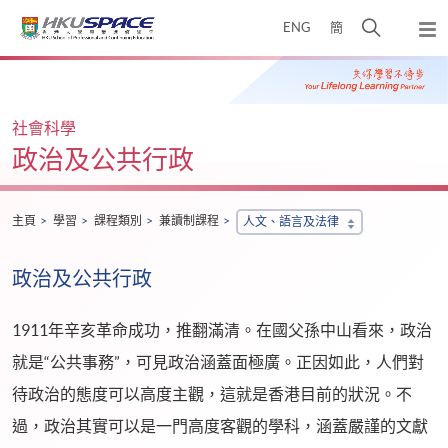
Skip
打
ENG
簡
to
彈
main
開
出
Main
content
搜
主
content
選
尋
start
單
介
社會科學
面
政治及公共行政
主頁
學習
課程類別
兼讀制課程
人文、語言及法律
政治及公共行政
1911年辛亥革命成功，推翻滿清。在國父孫中山看來，政治
就是“公共事務”，可見政治涵蓋面極廣。正因如此，人們對
待政治的態度可以高度主觀，這就是香港目前的狀況。不
過，政治其實可以是一門高度客觀的學科，涵蓋嚴謹的文獻