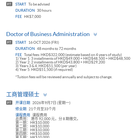
panel
START
To be advised
PT
DURATION
30 hours
FEE
HK$7,000
Toggle
Doctor of Business Administration
panel
START
16 OCT 2026 (FRI)
PT
DURATION
48 months to 72 months
FEE
Total fees: HKD$322,000 (estimate based on 4 years of study)
1) Year 1: 3 installments of HKD$49,000 + HKD$48,500 + HKD$48,500
2) Year 2: 2 installments of HKD$43,800 + HKD$29,200
3) Years 3 & 4: HKD$51,500 (per year)
4) Year 5: HKD$51,500 (if required)
*Tuition fees will be reviewed annually and subject to change.
Toggle
工商管理硕士
panel
开课日期
2026年9月7日 (星期一)
PT
修业期
21个月至33个月
课程费用
课程费用
总费用： 港币 92,000 元，分 8 期缴交。
第一期：HK$10,000
第二期：HK$10,000
第三期：HK$10,000
第四期：HK$10,000
第五期：HK$10,000