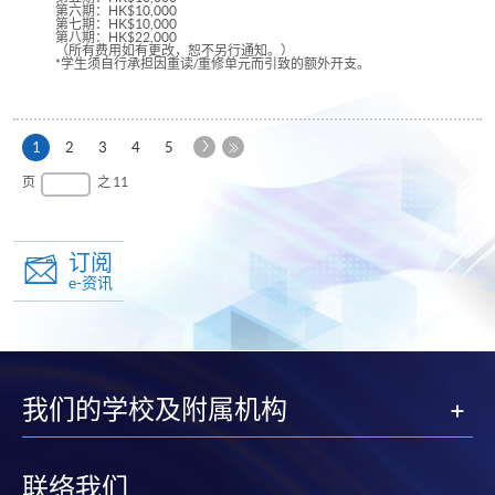
第六期：HK$10,000
第七期：HK$10,000
第八期：HK$22,000
（所有费用如有更改，恕不另行通知。）
*学生须自行承担因重读/重修单元而引致的额外开支。
下
本
1
2
3
4
5
一
页
最
页
之 11
页
后
一
页
订阅
e-资讯
我们的学校及附属机构
联络我们