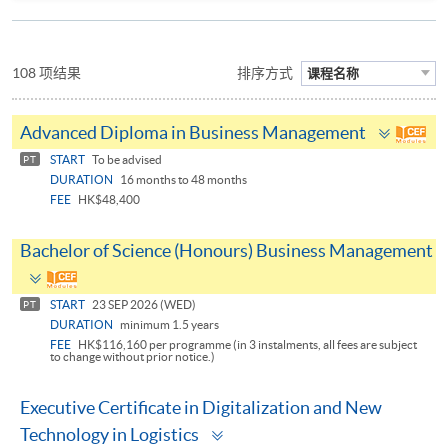
108 项结果
排序方式
课程名称
Toggle
Advanced Diploma in Business Management
panel
START
To be advised
PT
DURATION
16 months to 48 months
FEE
HK$48,400
Bachelor of Science (Honours) Business Management
Toggle
panel
START
23 SEP 2026 (WED)
PT
DURATION
minimum 1.5 years
FEE
HK$116,160 per programme (in 3 instalments, all fees are subject
to change without prior notice.)
Executive Certificate in Digitalization and New
Toggle
Technology in Logistics