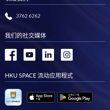
3762 6262
我们的社交媒体
转
转
转
转
到
到
到
到
facebook
youtube
linkedin
instag
HKU SPACE 流动应用程式