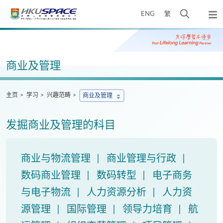
Skip
打
ENG
繁
to
弹
main
开
出
Main
content
搜
主
content
菜
寻
start
单
介
商业及管理
面
主页
学习
兴趣范畴
商业及管理
发掘商业及管理的科目
商业与物流管理
商业管理与行政
数码商业管理
数码转型
电子商务
与电子物流
人力资源分析
人力资
源管理
国际管理
领导力培育
航