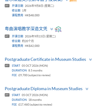
panel
开课日期
2026年9月8日 (星期二)
PT
修业期
1年
课程费用
HK$48,000
Toggle
粤曲演唱教学深造文凭
panel
开课日期
2026年9月15日 (星期二)
PT
修业期
約20个月
课程费用
HK$42,000
Toggle
Postgraduate Certificate in Museum Studies
panel
START
05 OCT 2026 (MON)
PT
DURATION
8.5 months
FEE
£9,700 (subject to review)
Toggle
Postgraduate Diploma in Museum Studies
panel
START
05 OCT 2026 (MON)
PT
DURATION
18 months
FEE
£17,460 (subject to review)