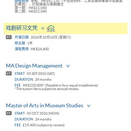
課程費用
學費：HK$42,120（不包括物料、工具及籌辦畢業作品展覽
的費用），於取錄後分兩期繳交
第一期：HK$21,060
第二期：HK$21,060
Toggle
戏剧研习文凭
panel
开课日期
2026年10月10日 (星期六)
PT
修业期
1年
课程费用
HK$24,600
Toggle
MA Design Management
panel
START
05 SEP 2026 (SAT)
PT
DURATION
24 months
FEE
HK$150,000* (Payable in four equal installments)
*The tuition fee is subject to annual review.
Toggle
Master of Arts in Museum Studies
panel
START
05 OCT 2026 (MON)
PT
DURATION
24 months
FEE
£19,400 (subject to review)