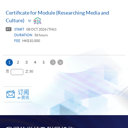
Certificate for Module (Researching Media and
Toggle
Culture)
panel
START
08 OCT 2026 (THU)
PT
DURATION
36 hours
FEE
HK$10,000
下
本
1
2
3
4
5
一
页
最
页
之 30
页
后
一
页
订阅
e-资讯