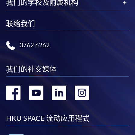
我们的学校及附属机构
联络我们
3762 6262
我们的社交媒体
转
转
转
转
到
到
到
到
facebook
youtube
linkedin
instag
HKU SPACE 流动应用程式