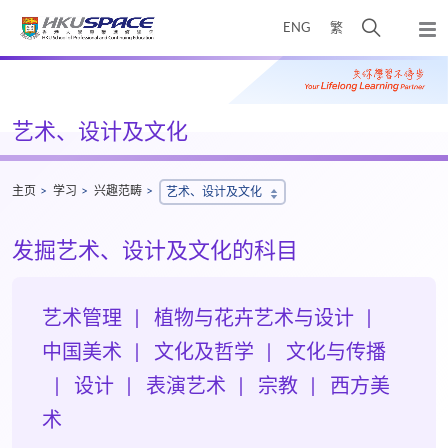
Skip
打
ENG
繁
to
弹
main
开
出
Main
content
搜
主
content
菜
寻
start
单
介
艺术、设计及文化
面
主页
学习
兴趣范畴
艺术、设计及文化
发掘艺术、设计及文化的科目
艺术管理
植物与花卉艺术与设计
中国美术
文化及哲学
文化与传播
设计
表演艺术
宗教
西方美
术