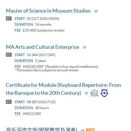
Toggle
Master of Science in Museum Studies
panel
START
05 OCT 2026 (MON)
PT
DURATION
24 months
FEE
£19,400 (subject to review)
Toggle
MA Arts and Cultural Enterprise
panel
START
16 JAN 2027 (SAT)
PT
DURATION
2 years
FEE
HK$185,000* (Payable in four equal installments)
*The tuition fee is subject to annual review
Certificate for Module (Keyboard Repertoire: From
Toggle
the Baroque to the 20th Century)
panel
START
08 SEP 2026 (TUE)
PT
DURATION
40 hours
FEE
HK$12,000
Toggle
音乐深造文凭(钢琴教学及演奏)