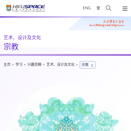
Skip
打
ENG
繁
to
弹
main
开
出
Main
content
搜
主
content
菜
寻
start
单
介
艺术、设计及文化
面
宗教
主页
学习
兴趣范畴
艺术、设计及文化
宗教