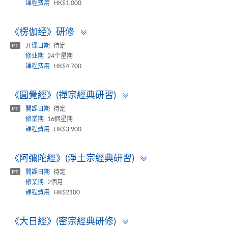
课程费用
HK$1,000
Toggle
《楞伽经》研修
panel
开课日期
待定
PT
修业期
24个星期
课程费用
HK$4,700
Toggle
《圓覺經》(禪宗經典研習)
panel
開課日期
待定
PT
修業期
16個星期
課程費用
HK$3,900
Toggle
《阿彌陀經》(淨土宗經典研習)
panel
開課日期
待定
PT
修業期
2個月
課程費用
HK$2100
Toggle
《大日經》(密宗經典研修)