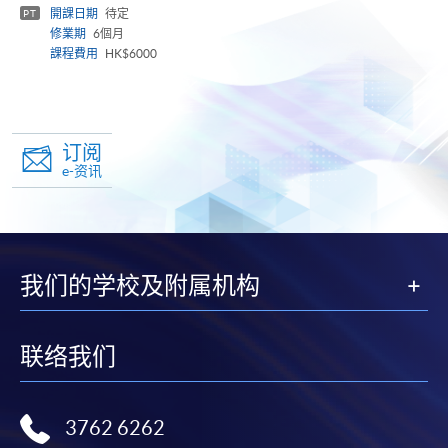
panel
開課日期
待定
PT
修業期
6個月
課程費用
HK$6000
订阅
e-资讯
我们的学校及附属机构
联络我们
3762 6262