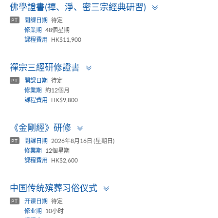
Toggle
佛學證書(禪、淨、密三宗經典研習)
panel
開課日期
待定
PT
修業期
48個星期
課程費用
HK$11,900
Toggle
禪宗三經研修證書
panel
開課日期
待定
PT
修業期
約12個月
課程費用
HK$9,800
Toggle
《金剛經》研修
panel
開課日期
2026年8月16日 (星期日)
PT
修業期
12個星期
課程費用
HK$2,600
Toggle
中国传统殡葬习俗仪式
panel
开课日期
待定
PT
修业期
10小时