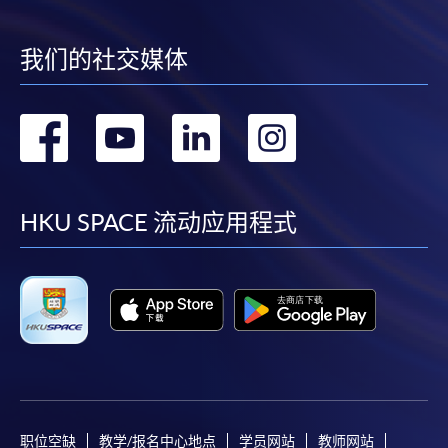
我们的社交媒体
转
转
转
转
到
到
到
到
facebook
youtube
linkedin
instag
HKU SPACE 流动应用程式
职位空缺
教学/报名中心地点
学员网站
教师网站