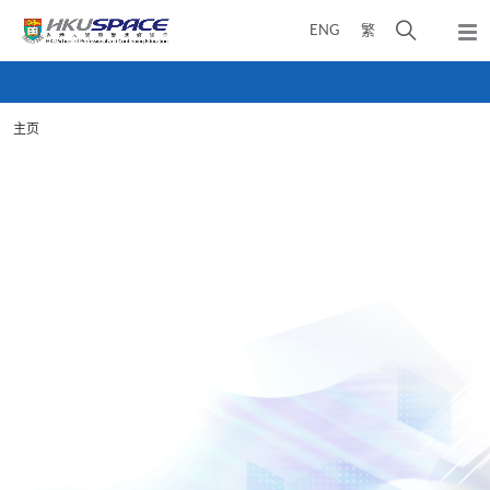
Skip
打
ENG
繁
to
弹
main
开
出
Main
content
搜
主
content
菜
寻
start
单
主页
介
面