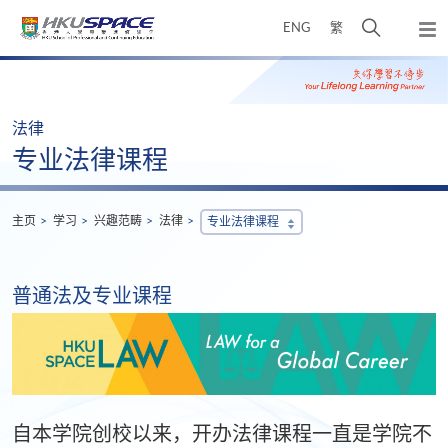
Skip
打
ENG
繁
to
弹
main
开
出
Main
content
搜
主
content
菜
寻
start
单
介
法律
面
专业法律课程
主页
学习
兴趣范畴
法律
专业法律课程
普通法及专业课程
自本学院创校以来，开办法律课程一直是学院不