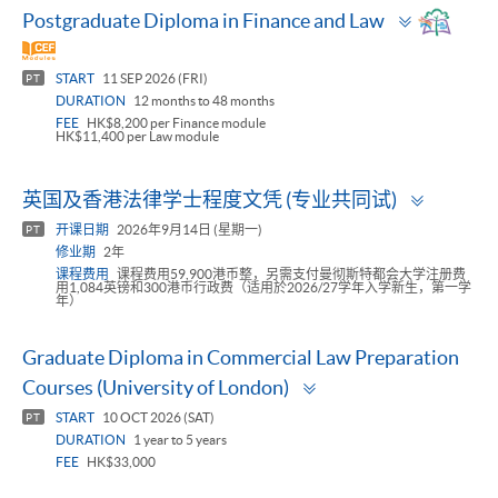
Toggle
Postgraduate Diploma in Finance and Law
panel
START
11 SEP 2026 (FRI)
PT
DURATION
12 months to 48 months
FEE
HK$8,200 per Finance module
HK$11,400 per Law module
Toggle
英国及香港法律学士程度文凭 (专业共同试)
panel
开课日期
2026年9月14日 (星期一)
PT
修业期
2年
课程费用
课程费用59,900港币整，另需支付曼彻斯特都会大学注册费
用1,084英镑和300港币行政费（适用於2026/27学年入学新生，第一学
年）
Graduate Diploma in Commercial Law Preparation
Toggle
Courses (University of London)
panel
START
10 OCT 2026 (SAT)
PT
DURATION
1 year to 5 years
FEE
HK$33,000