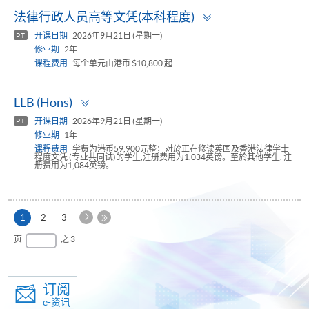
Toggle
法律行政人员高等文凭(本科程度)
panel
开课日期
2026年9月21日 (星期一)
PT
修业期
2年
课程费用
每个单元由港币 $10,800 起
Toggle
LLB (Hons)
panel
开课日期
2026年9月21日 (星期一)
PT
修业期
1年
课程费用
学费为港币59,900元整；对於正在修读英国及香港法律学士
程度文凭 (专业共同试)的学生,注册费用为1,034英镑。至於其他学生, 注
册费用为1,084英镑。
下
本
1
2
3
一
页
最
页
之 3
页
后
一
页
订阅
e-资讯