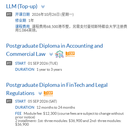
Toggle
LLM (Top-up)
panel
开课日期
2026年10月26日 (星期一)
PT
修业期
1年
课程费用
课程费用68,500港币整，另需支付曼彻斯特都会大学注册费
用1,084英镑。
Postgraduate Diploma in Accounting and
Toggle
Commercial Law
panel
START
01 SEP 2026 (TUE)
PT
DURATION
1 year to 3 years
Postgraduate Diploma in FinTech and Legal
Toggle
Regulations
panel
START
05 SEP 2026 (SAT)
PT
DURATION
12 months to 24 months
FEE
Module fee: $12,300 (course fees are subject to change without
prior notice)
2 installment-:1st- three modules: $36,900 and 2nd- three modules:
$36,900