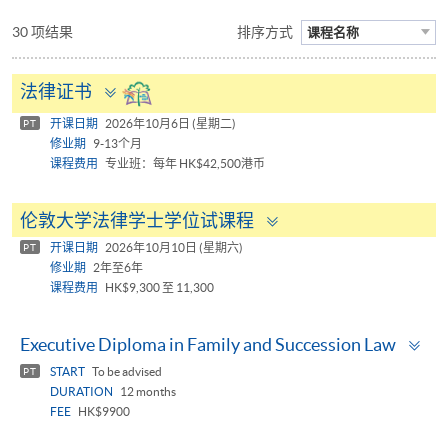
30 项结果
排序方式
课程名称
Toggle
法律证书
panel
开课日期
2026年10月6日 (星期二)
PT
修业期
9-13个月
课程费用
专业班：每年 HK$42,500港币
Toggle
伦敦大学法律学士学位试课程
panel
开课日期
2026年10月10日 (星期六)
PT
修业期
2年至6年
课程费用
HK$9,300 至 11,300
To
Executive Diploma in Family and Succession Law
pa
START
To be advised
PT
DURATION
12 months
FEE
HK$9900