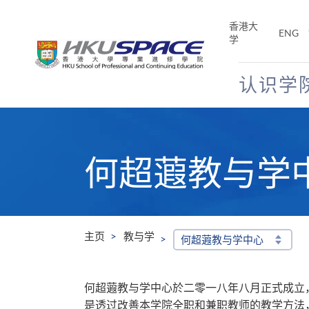
Skip
to
香港大
ENG
main
学
content
认识学
Main
content
start
何超蕸教与学
主页
教与学
何超蕸教与学中心
何超蕸教与学中心於二零一八年八月正式成立
是透过改善本学院全职和兼职教师的教学方法