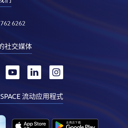
3762 6262
的社交媒体
转
转
转
转
到
到
到
到
facebook
youtube
linkedin
instagram
 SPACE 流动应用程式