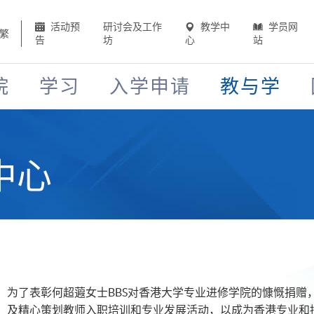
活动预
研讨会及工作
教学中
学员网
繁
告
坊
心
站
院
学习
入学申请
教与学
中心
，为了表彰何超蕸女士BBS对香港大学专业进修学院的慷慨捐赠
，及精心策划教师入职培训和专业发展活动，以成为香港专业和