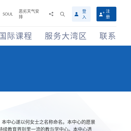
恶劣天气安
登
注
分
打
SOUL
排
册
入
享
开
至
搜
寻
国际课程
服务大湾区
联系
介
面
，本中心遂以何女士之名称命名。本中心的愿景
持续教育界别里一流的教与学中心。本中心透