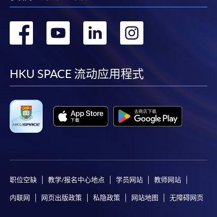
转
转
转
转
到
到
到
到
facebook
youtube
linkedin
instag
HKU SPACE 流动应用程式
职位空缺
教学/报名中心地点
学员网站
教师网站
内联网
网页出版政策
私隐政策
网站地图
无障碍网页