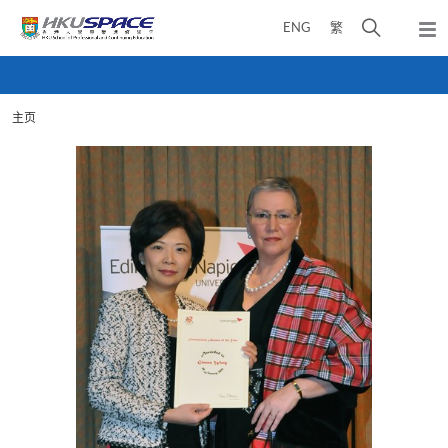
Skip
打
ENG
繁
to
弹
main
开
出
Main
content
搜
主
content
菜
寻
start
单
主页
介
面