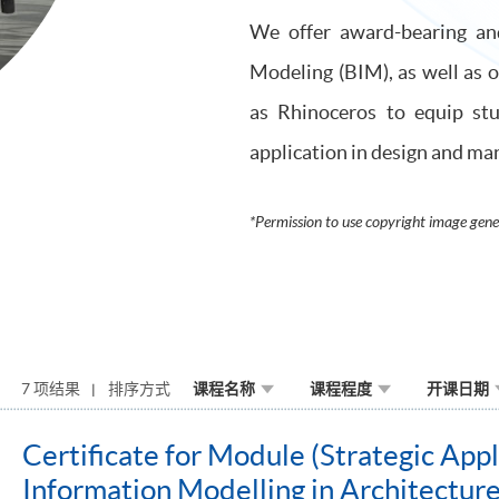
We offer award-bearing and
Modeling (BIM), as well as o
as Rhinoceros to equip stu
application in design and ma
*Permission to use copyright image gen
7 项结果
排序方式
课程名称
课程程度
开课日期
Certificate for Module (Strategic Appl
Information Modelling in Architectu