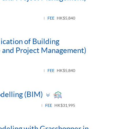
FEE
HK$5,840
ication of Building
re and Project Management)
FEE
HK$5,840
Toggle
odelling (BIM)
panel
FEE
HK$31,995
odeling with Grasshopper in