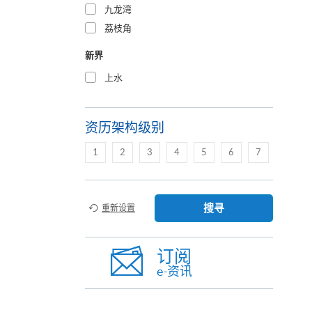
九龙湾
荔枝角
新界
上水
资历架构级别
1
2
3
4
5
6
7
搜寻
重新设置
订阅
e-资讯