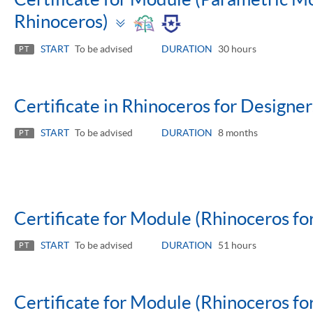
Toggle
Rhinoceros)
panel
START
To be advised
DURATION
30 hours
PT
Certificate in Rhinoceros for Designer
START
To be advised
DURATION
8 months
PT
Certificate for Module (Rhinoceros for
START
To be advised
DURATION
51 hours
PT
Certificate for Module (Rhinoceros for