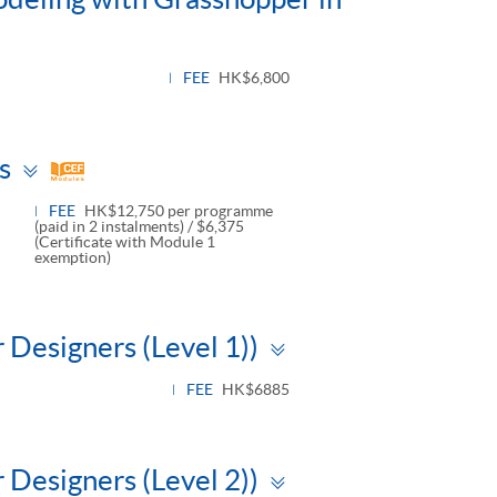
FEE
HK$6,800
Toggle
s
panel
FEE
HK$12,750 per programme
(paid in 2 instalments) / $6,375
(Certificate with Module 1
exemption)
Toggle
 Designers (Level 1))
panel
FEE
HK$6885
Toggle
 Designers (Level 2))