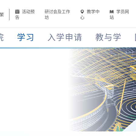
活动预
研讨会及工作
教学中
学员网
繁
告
坊
心
站
院
学习
入学申请
教与学