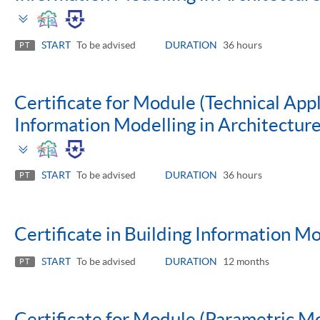
Toggle
panel
START
To be advised
DURATION
36 hours
PT
Certificate for Module (Technical Appl
Information Modelling in Architectu
Toggle
panel
START
To be advised
DURATION
36 hours
PT
Certificate in Building Information M
START
To be advised
DURATION
12 months
PT
Certificate for Module (Parametric M