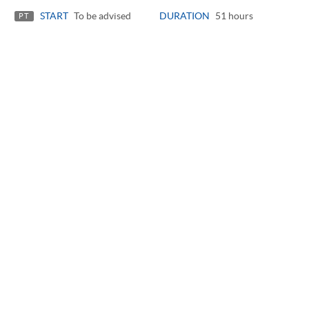
START
To be advised
DURATION
51 hours
PT