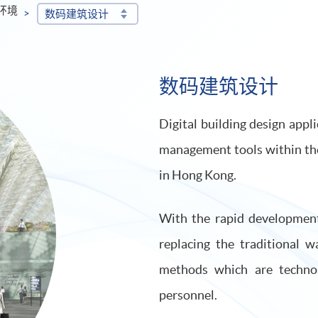
环境
数码建筑设计
数码建筑设计
Digital building design app
management tools within the
in Hong Kong.
With the rapid development
replacing the traditional 
methods which are technol
personnel.