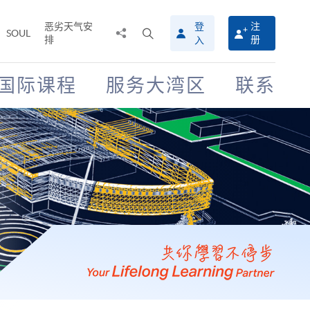
恶劣天气安
登
注
分
打
SOUL
排
册
入
享
开
至
搜
寻
国际课程
服务大湾区
联系
介
面