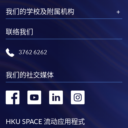
我们的学校及附属机构
联络我们
3762 6262
我们的社交媒体
转
转
转
转
到
到
到
到
facebook
youtube
linkedin
instag
HKU SPACE 流动应用程式