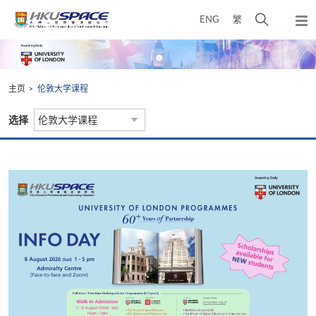
Skip
打
ENG
繁
to
弹
main
开
出
Main
content
搜
主
content
菜
寻
start
单
介
主页
伦敦大学课程
面
选择
伦敦大学课程