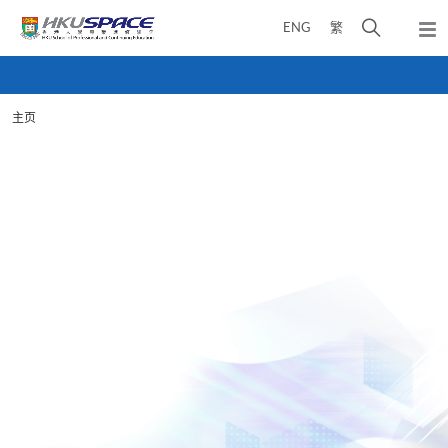
Skip
打
ENG
繁
to
弹
main
开
出
Main
content
搜
主
content
菜
寻
start
单
主页
介
面