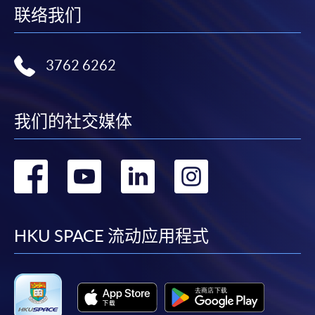
联络我们
3762 6262
我们的社交媒体
转
转
转
转
到
到
到
到
facebook
youtube
linkedin
instag
HKU SPACE 流动应用程式