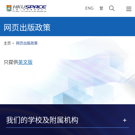
Skip
打
ENG
繁
to
弹
main
开
出
Main
content
搜
主
content
网页出版政策
菜
寻
start
单
介
主页
网页出版政策
面
只提供
英文版
我们的学校及附属机构