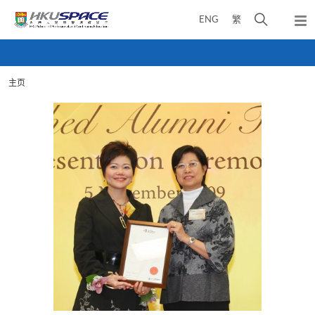
Skip
打
ENG
繁
to
弹
main
开
出
Main
content
搜
主
content
菜
寻
start
单
主页
介
面