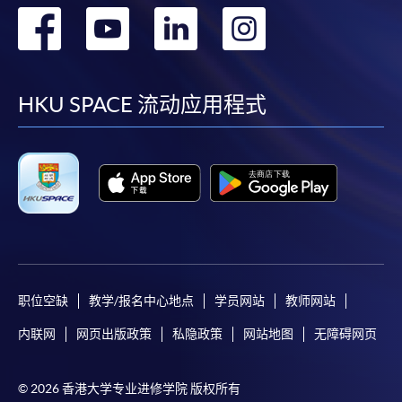
转
转
转
转
到
到
到
到
facebook
youtube
linkedin
instag
HKU SPACE 流动应用程式
职位空缺
教学/报名中心地点
学员网站
教师网站
内联网
网页出版政策
私隐政策
网站地图
无障碍网页
© 2026 香港大学专业进修学院 版权所有