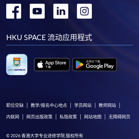
转
转
转
转
到
到
到
到
facebook
youtube
linkedin
instag
HKU SPACE 流动应用程式
职位空缺
教学/报名中心地点
学员网站
教师网站
内联网
网页出版政策
私隐政策
网站地图
无障碍网页
© 2026 香港大学专业进修学院 版权所有