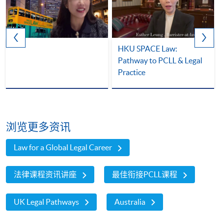
HKU SPACE Law:
Pathway to PCLL & Legal
Practice
浏览更多资讯
Law for a Global Legal Career
法律课程资讯讲座
最佳衔接PCLL课程
UK Legal Pathways
Australia