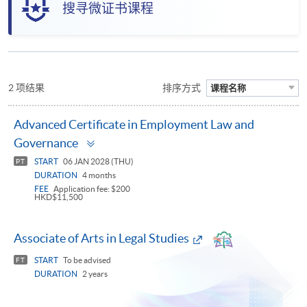
搜寻微证书课程
2 项结果
排序方式
课程名称
Advanced Certificate in Employment Law and
Toggle
Governance
panel
START
06 JAN 2028 (THU)
PT
DURATION
4 months
FEE
Application fee: $200
HKD$11,500
Associate of Arts in Legal Studies
START
To be advised
FT
DURATION
2 years