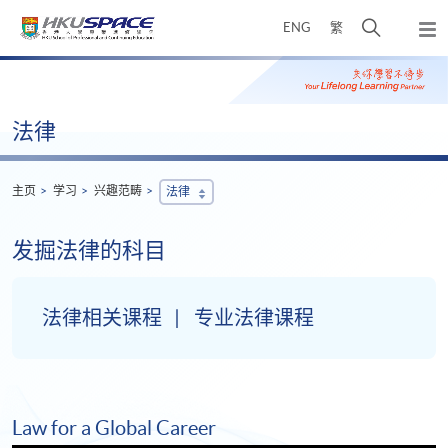
Skip
打
ENG
繁
to
弹
main
开
出
Main
content
搜
主
content
菜
寻
start
单
介
法律
面
主页
学习
兴趣范畴
法律
发掘法律的科目
法律相关课程
专业法律课程
Law for a Global Career