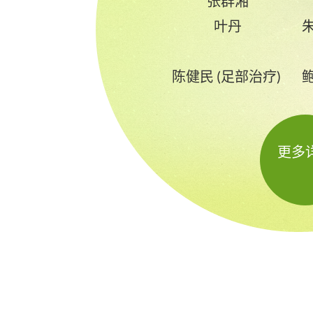
张群湘
叶丹
陈健民 (足部治疗)
更多