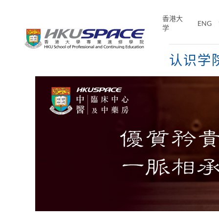
Skip
to
香港大
ENG
main
学
content
认识学
Main
content
start