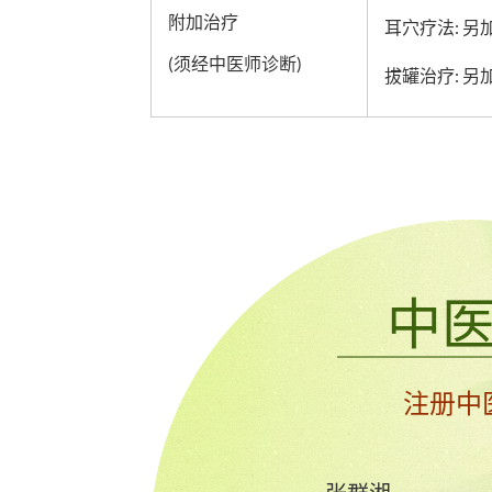
附加治疗
耳穴疗法: 另加H
(须经中医师诊断)
拔罐治疗: 另加
中
注册中