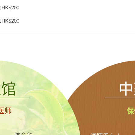
K$200

HK$200
医馆
中
医师
保