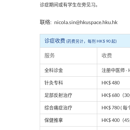
诊症期间或有学生在旁见习。
联络:
nicola.sin@hkuspace.hku.hk
诊症收费
(药费另计，每剂 HK$ 90 起)
服务
收费
全科诊金
注册中医师 - HK
针灸专科
HK$ 480
足部反射治疗
HK$ 680
综合痛症治疗
HK$ 780 ( 
保健推拿
HK$ 400（