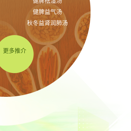
健脾祛湿汤
健脾益气汤
秋冬益肾润肺汤
更多推介