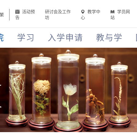
活动预
研讨会及工作
教学中
学员网
繁
告
坊
心
站
院
学习
入学申请
教与学