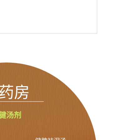
药房
健汤剂