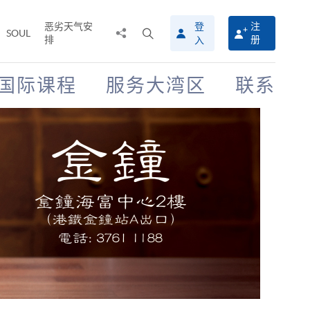
恶劣天气安
登
注
分
打
SOUL
排
册
入
享
开
至
搜
寻
国际课程
服务大湾区
联系
介
面