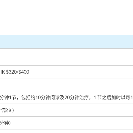
 $320/$400
（30分钟1节，包括约10分钟问诊及20分钟治疗，1 节之后加时以每1
每个部位 )
45分钟）