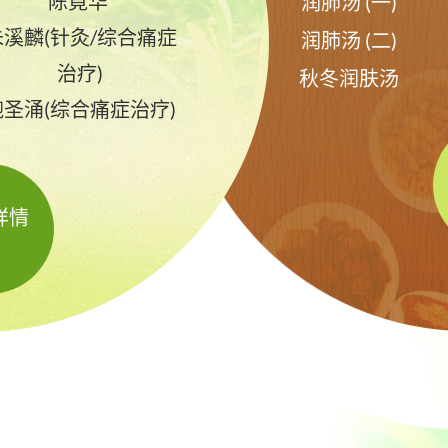
陈竟华
润肺汤 (一)
朱溪麟(针灸/综合痛症
润肺汤 (二)
治疗)
秋冬润肤汤
鲍圣涌(综合痛症治疗)
详情