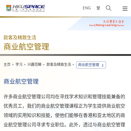
Skip
打
ENG
繁
to
弹
main
开
出
Main
content
搜
主
content
菜
寻
start
单
介
款客及精致生活
面
商业航空管理
主页
学习
兴趣范畴
款客及精致生活
商业航空管理
商业航空管理
许多商业航空管理公司均在寻找学术知识和管理技能兼备的
优秀员工，我们的商业航空管理课程正为学生提供商业航空
领域的实用知识和技能，使他们能够在香港和亚太地区的商
业航空管理公司寻求专业职位。此外，透过与商业航空管理