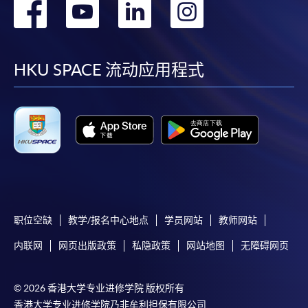
转
转
转
转
到
到
到
到
facebook
youtube
linkedin
instag
HKU SPACE 流动应用程式
职位空缺
教学/报名中心地点
学员网站
教师网站
内联网
网页出版政策
私隐政策
网站地图
无障碍网页
© 2026 香港大学专业进修学院 版权所有
香港大学专业进修学院乃非牟利担保有限公司