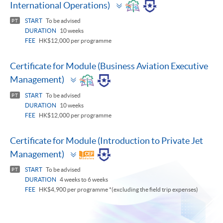
Toggle
International Operations)
panel
START
To be advised
PT
DURATION
10 weeks
FEE
HK$12,000 per programme
Certificate for Module (Business Aviation Executive
Toggle
Management)
panel
START
To be advised
PT
DURATION
10 weeks
FEE
HK$12,000 per programme
Certificate for Module (Introduction to Private Jet
Toggle
Management)
panel
START
To be advised
PT
DURATION
4 weeks to 6 weeks
FEE
HK$4,900 per programme *(excluding the field trip expenses)