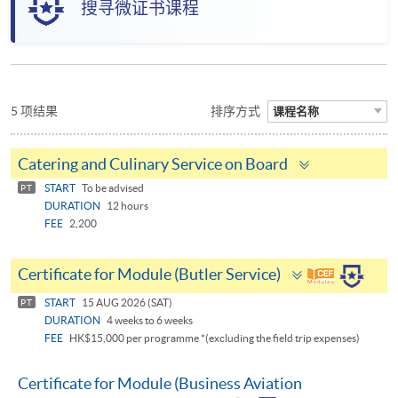
搜寻微证书课程
5 项结果
排序方式
课程名称
Toggle
Catering and Culinary Service on Board
panel
START
To be advised
PT
DURATION
12 hours
FEE
2,200
Toggle
Certificate for Module (Butler Service)
panel
START
15 AUG 2026 (SAT)
PT
DURATION
4 weeks to 6 weeks
FEE
HK$15,000 per programme *(excluding the field trip expenses)
Certificate for Module (Business Aviation