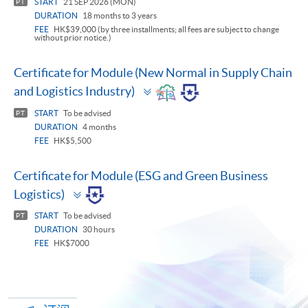
START
21 SEP 2026 (MON)
PT
DURATION
18 months to 3 years
FEE
HK$39,000 (by three installments; all fees are subject to change
without prior notice.)
Certificate for Module (New Normal in Supply Chain
Toggle
and Logistics Industry)
panel
START
To be advised
PT
DURATION
4 months
FEE
HK$5,500
Certificate for Module (ESG and Green Business
Toggle
Logistics)
panel
START
To be advised
PT
DURATION
30 hours
FEE
HK$7000