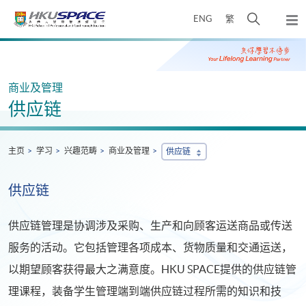
Skip
打
ENG
繁
to
弹
main
开
出
Main
content
搜
主
content
菜
寻
start
单
介
商业及管理
面
供应链
主页
学习
兴趣范畴
商业及管理
供应链
供应链
供应链管理是协调涉及采购、生产和向顾客运送商品或传送
服务的活动。它包括管理各项成本、货物质量和交通运送，
以期望顾客获得最大之满意度。HKU SPACE提供的供应链管
理课程，装备学生管理端到端供应链过程所需的知识和技