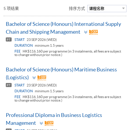
5 项结果
排序方式
课程名称
Bachelor of Science (Honours) International Supply
Toggle
Chain and Shipping Management
panel
START
23 SEP 2026 (WED)
PT
DURATION
minimum 1.5 years
FEE
HK$116,160 per programme (in 3 instalments, all fees are subject
to change without prior notice.)
Bachelor of Science (Honours) Maritime Business
Toggle
(Logistics)
panel
START
23 SEP 2026 (WED)
PT
DURATION
minimum 1.5 years
FEE
HK$116,160 per programme (in 3 instalments, all fees are subject
to change without prior notice.)
Professional Diploma in Business Logistics
Toggle
Management
panel