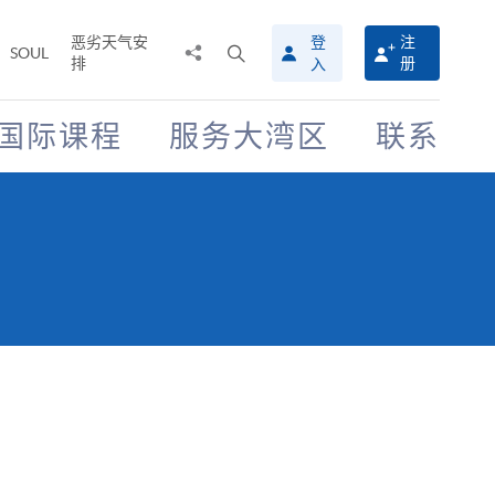
恶劣天气安
登
注
分
打
SOUL
排
册
入
享
开
至
搜
寻
国际课程
服务大湾区
联系
介
面