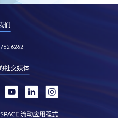
我们
3762 6262
的社交媒体
转
转
转
转
到
到
到
到
facebook
youtube
linkedin
instagram
 SPACE 流动应用程式