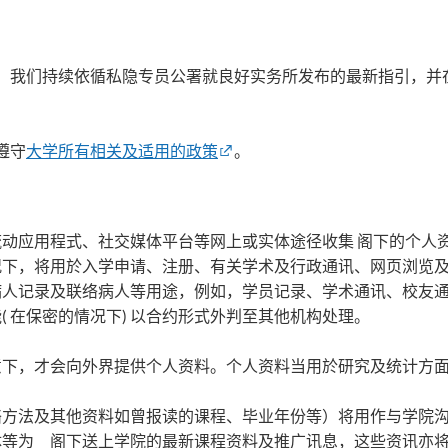
，我们持续依循私隐专员公署就良好实务所发布的最新指引，并
遵守
大学所有相关及适用的政策
。
动应用程式、社交媒体平台等网上或实体途径收集 阁下的个人
况下，将用於入学申请、注册、有关学术及行政通讯、网页浏览
病人记录及联络病人等用途，例如，学员记录、学术通讯、校友
 在保密的情况下) 以合约形式外判至其他机构处理。
意下，才会向外界提供个人资料。个人资料当用於研究及统计方
络方法及其他资料如曾报读的课程、毕业年份等）将用作与学院
体等为 阁下送上学院的最新课程资料及推广讯息，这些资讯亦