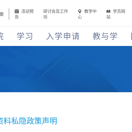
活动预
研讨会及工作
教学中
学员网
繁
告
坊
心
站
院
学习
入学申请
教与学
资料私隐政策声明