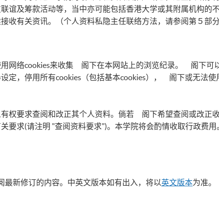
友联谊及筹款活动等，当中亦可能包括香港大学或其附属机构的
续接收有关资讯。（个人资料私隐主任联络方法，请参阅第５部
用网络cookies来收集 阁下在本网站上的浏览纪录。 阁下
定，停用所有cookies（包括基本cookies）， 阁下或无
人有权要求查阅和改正其个人资料。倘若 阁下希望查阅或改正
关要求(请注明 "查阅资料要求")。本学院将会酌情收取行政费用
阅最新修订的内容。中英文版本如有出入，将以
英文版本
为准。