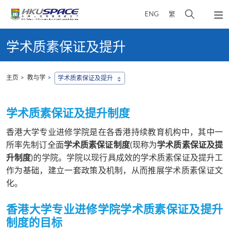
Skip
打
ENG
繁
to
弹
main
开
出
Main
content
搜
主
content
学术质素保证及提升
菜
寻
start
单
介
面
主页
教与学
学术质素保证及提升
学术质素保证及提升制度
香港大学专业进修学院是在各香港持续教育机构中，其中一
所率先制订全面
学术质素保证制度
(现称为
学术质素保证及提
升制度
)的学院。学院以现行具成效的学术质素保证及提升工
作为基础，建立一套政策及机制，从而推展学术质素保证文
化。
香港大学专业进修学院学术质素保证及提升
制度的目标