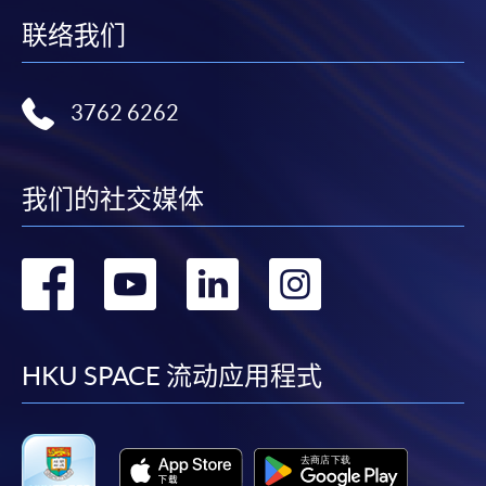
联络我们
3762 6262
我们的社交媒体
转
转
转
转
到
到
到
到
facebook
youtube
linkedin
instag
HKU SPACE 流动应用程式