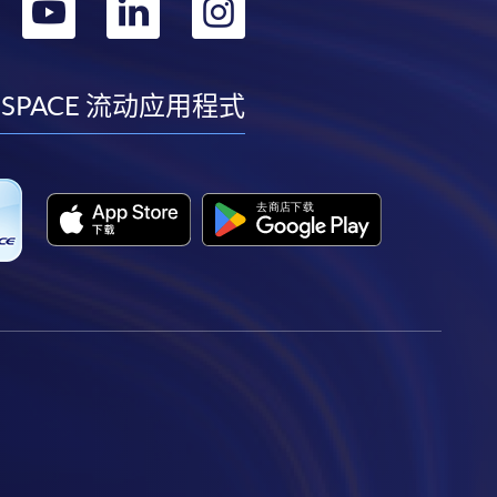
转
转
转
转
到
到
到
到
facebook
youtube
linkedin
instagram
 SPACE 流动应用程式