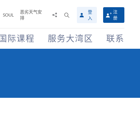
恶劣天气安
登
注
分
打
SOUL
排
册
入
享
开
至
搜
寻
国际课程
服务大湾区
联系
介
面