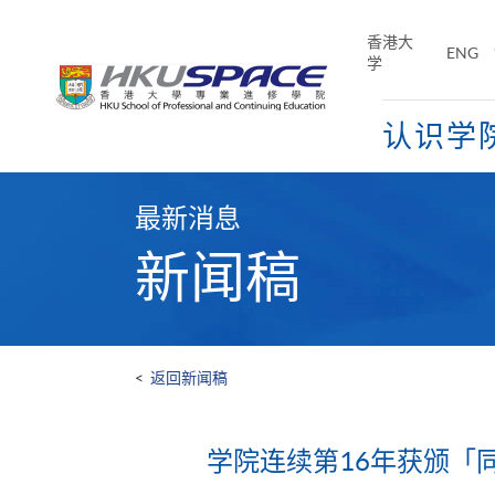
Skip
to
香港大
ENG
main
学
content
认识学
Main
content
最新消息
start
新闻稿
<
返回新闻稿
学院连续第16年获颁「