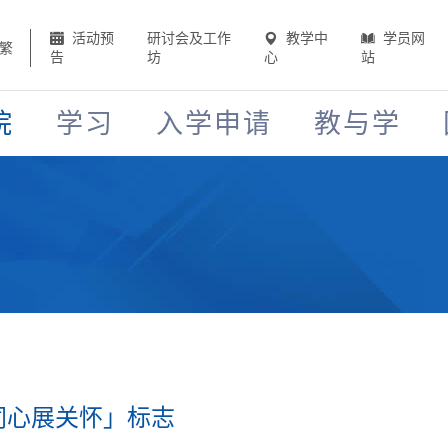
活动预
研讨会及工作
教学中
学员网
繁
告
坊
心
站
院
学习
入学申请
教与学
同心展关怀」标志