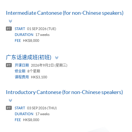
Intermediate Cantonese (for non-Chinese speakers)
Toggle
panel
START
01 SEP 2026 (TUE)
PT
DURATION
17 weeks
FEE
HK$8,000
Toggle
广东话速成班(初班)
panel
开课日期
2026年9月2日 (星期三)
PT
修业期
8个星期
课程费用
HK$3,100
Introductory Cantonese (for non-Chinese speakers)
Toggle
panel
START
03 SEP 2026 (THU)
PT
DURATION
17 weeks
FEE
HK$8,000