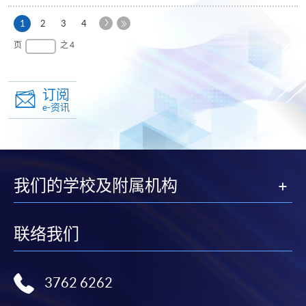
下
本
1
2
3
4
一
页
最
页
之 4
页
后
一
页
订阅
e-资讯
我们的学校及附属机构
联络我们
3762 6262