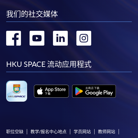
我们的社交媒体
转
转
转
转
到
到
到
到
facebook
youtube
linkedin
instag
HKU SPACE 流动应用程式
职位空缺
教学/报名中心地点
学员网站
教师网站