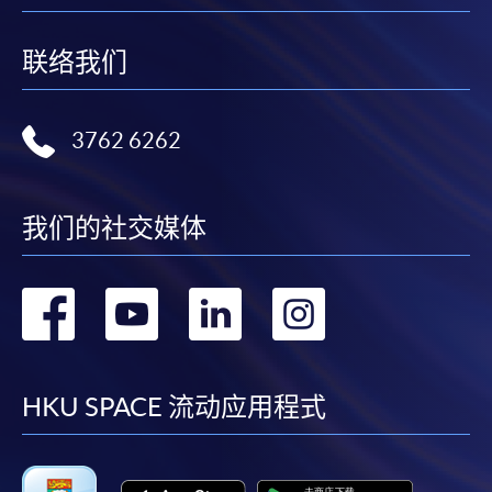
联络我们
3762 6262
我们的社交媒体
转
转
转
转
到
到
到
到
facebook
youtube
linkedin
instag
HKU SPACE 流动应用程式