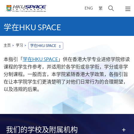
Skip
打
ENG
繁
to
弹
main
开
出
Main
content
搜
主
content
学在HKU SPACE
菜
寻
start
单
介
面
主页
学习
学在HKU SPACE
本指引「
学在HKU SPACE
」供在香港大学专业进修学院修读
课程的学生作参考，并适用於各学衔或非学衔，学分或非学
分制课程。一般而言，本学院紧随香港大学政策，各指引旨
在让本学院学生们更清楚明了对他们日常行为的合理期望，
以及违规的后果。
我们的学校及附属机构