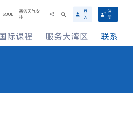
恶劣天气安
登
注
分
打
SOUL
排
册
入
享
开
至
搜
寻
国际课程
服务大湾区
联系
介
面