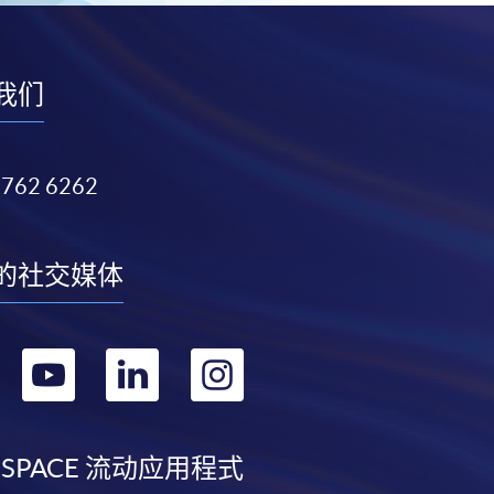
我们
3762 6262
的社交媒体
转
转
转
转
到
到
到
到
facebook
youtube
linkedin
instagram
 SPACE 流动应用程式