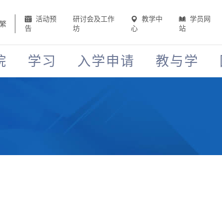
活动预
研讨会及工作
教学中
学员网
繁
告
坊
心
站
院
学习
入学申请
教与学