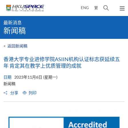
Skip
打
ENG
繁
to
弹
main
开
出
Main
content
搜
主
最新消息
content
菜
寻
新闻稿
start
单
介
面
<
返回新闻稿
香港大学专业进修学院ASIIN机构认证标志获延续五
年 肯定其在教学上优质管理的成就
日期
2023年11月6日 (星期一)
新闻稿
分享
列印