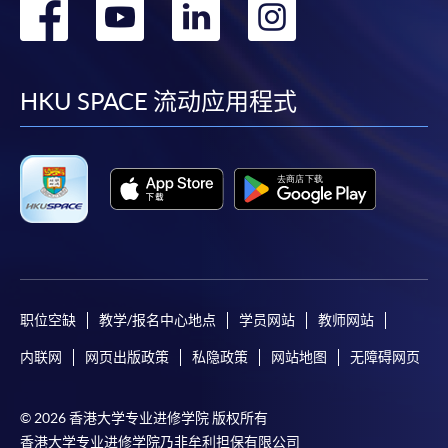
转
转
转
转
到
到
到
到
facebook
youtube
linkedin
instag
HKU SPACE 流动应用程式
职位空缺
教学/报名中心地点
学员网站
教师网站
内联网
网页出版政策
私隐政策
网站地图
无障碍网页
© 2026 香港大学专业进修学院 版权所有
香港大学专业进修学院乃非牟利担保有限公司