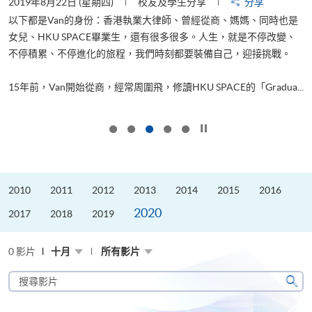
2019年8月22日 (星期四)
校友及學生分享
分享
2
以下都是Van的身份：香港執業大律師、曾經從商、媽媽、同時也是
女兒、HKU SPACE畢業生，還有很多很多。人生，就是不停改變、
求
不停積累、不停進化的旅程，我們時刻都要裝備自己，迎接挑戰。
H
也
理
.
15年前，Van開始從商，經常周圍飛，修讀HKU SPACE的「Gradua...
M
按下以暫停幻燈片
2010
2011
2012
2013
2014
2015
2016
2020
2017
2018
2019
0 影片
十月
所有影片
搜
尋
搜
影
尋