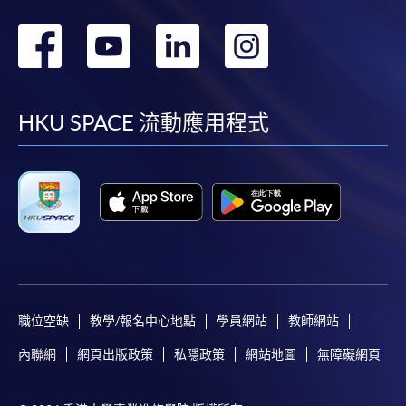
轉
轉
轉
轉
到
到
到
到
facebook
youtube
linkedin
instag
HKU SPACE 流動應用程式
職位空缺
教學/報名中心地點
學員網站
教師網站
內聯網
網頁出版政策
私隱政策
網站地圖
無障礙網頁