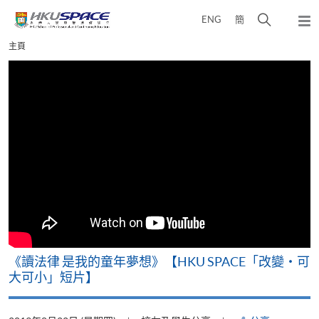
Skip
打
ENG
簡
to
彈
main
開
出
Main
主頁
content
搜
主
content
選
尋
start
單
介
面
改
《讀法律 是我的童年夢想》【HKU SPACE「改變‧可
A
大可小」短片】
T