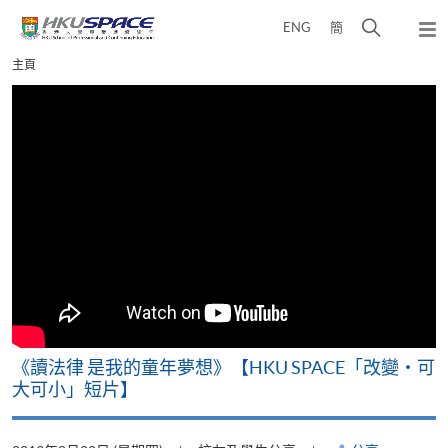
Skip
打
ENG
簡
to
彈
main
開
出
Main
主頁
content
搜
主
content
選
尋
start
單
介
面
改
《讀法律 是我的童年夢想》【HKU SPACE「改變‧可
A
大可小」短片】
T