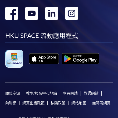
轉
轉
轉
轉
到
到
到
到
facebook
youtube
linkedin
instag
HKU SPACE 流動應用程式
職位空缺
教學/報名中心地點
學員網站
教師網站
內聯網
網頁出版政策
私隱政策
網站地圖
無障礙網頁