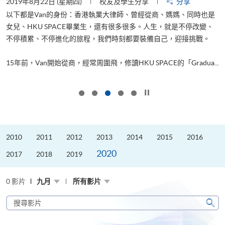
2019年8月22日 (星期四)
校友及學生分享
分享
2
以下都是Van的身份：香港執業大律師、曾經從商、媽媽、同時也是
女兒、HKU SPACE畢業生，還有很多很多。人生，就是不停改變、
求
不停積累、不停進化的旅程，我們時刻都要裝備自己，迎接挑戰。
H
也
理
.
15年前，Van開始從商，經常周圍飛，修讀HKU SPACE的「Gradua...
M
按下以暫停幻燈片
2010
2011
2012
2013
2014
2015
2016
2020
2017
2018
2019
0 影片
九月
所有影片
搜
尋
搜
影
尋