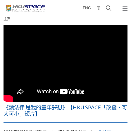
Skip
打
ENG
簡
to
彈
main
開
出
Main
主頁
content
搜
主
content
選
尋
start
單
介
面
改
《讀法律 是我的童年夢想》【HKU SPACE「改變‧可
A
大可小」短片】
T