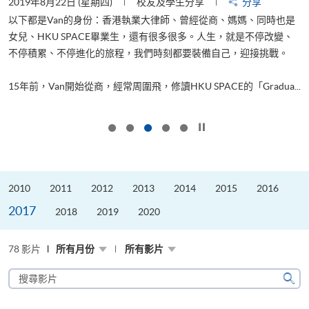
2019年8月22日 (星期四)
校友及學生分享
分享
2
以下都是Van的身份：香港執業大律師、曾經從商、媽媽、同時也是
女兒、HKU SPACE畢業生，還有很多很多。人生，就是不停改變、
求
不停積累、不停進化的旅程，我們時刻都要裝備自己，迎接挑戰。
H
也
理
.
15年前，Van開始從商，經常周圍飛，修讀HKU SPACE的「Gradua...
M
按下以暫停幻燈片
2010
2011
2012
2013
2014
2015
2016
2017
2018
2019
2020
78 影片
所有月份
所有影片
搜
尋
搜
影
尋