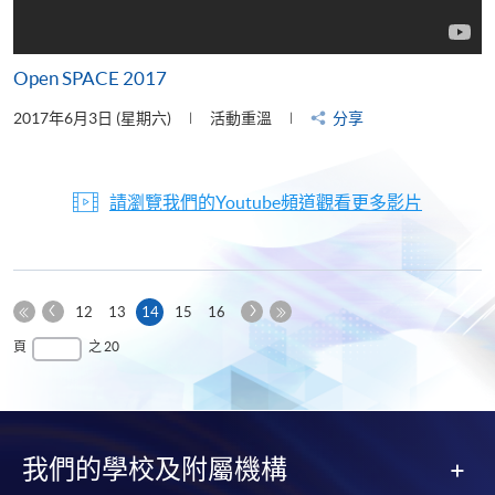
Open SPACE 2017
2017年6月3日 (星期六)
活動重溫
分享
請瀏覽我們的Youtube頻道觀看更多影片
上
下
本
12
13
14
15
16
一
一
第
頁
最
頁
之 20
頁
頁
一
後
頁
一
頁
我們的學校及附屬機構