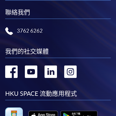
聯絡我們
3762 6262
我們的社交媒體
轉
轉
轉
轉
到
到
到
到
facebook
youtube
linkedin
instag
HKU SPACE 流動應用程式