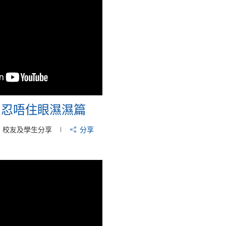
 - 忍唔住眼濕濕篇
校友及學生分享
分享