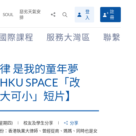
惡劣天氣安
登
註
分
打
SOUL
排
冊
入
享
開
至
搜
尋
國際課程
服務大灣區
聯繫
介
面
律 是我的童年夢
KU SPACE「改
大可小」短片】
(星期四)
校友及學生分享
分享
身份：香港執業大律師、曾經從商、媽媽、同時也是女