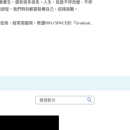
ACE畢業生，還有很多很多。人生，就是不停改變、不停
的旅程，我們時刻都要裝備自己，迎接挑戰。
從商，經常周圍飛，修讀HKU SPACE的「Graduat...
搜
尋
搜
影
尋
片