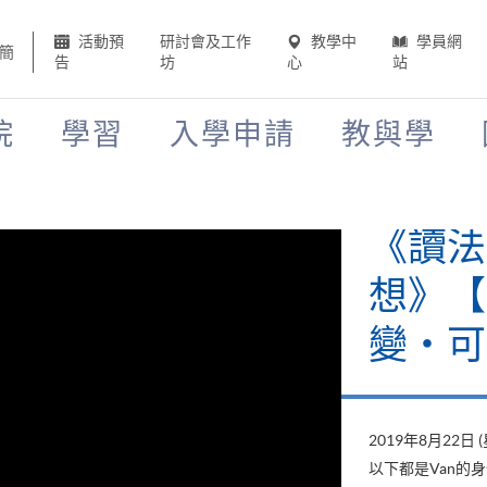
活動預
研討會及工作
教學中
學員網
簡
告
坊
心
站
院
學習
入學申請
教與學
《讀法
想》【H
變‧可
2019年8月22日 
以下都是Van的