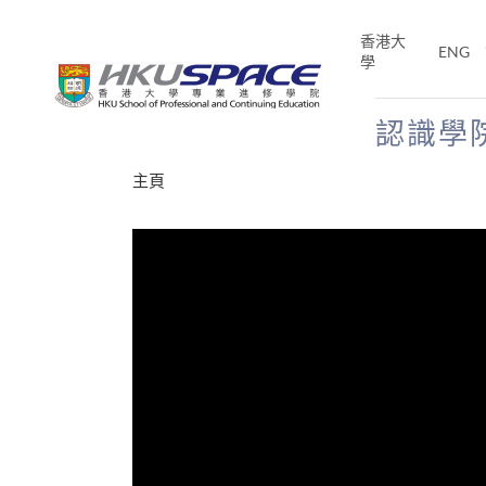
Skip
to
香港大
ENG
main
學
content
認識學
Main
主頁
content
start
才能活在
CE「改
片】
分享