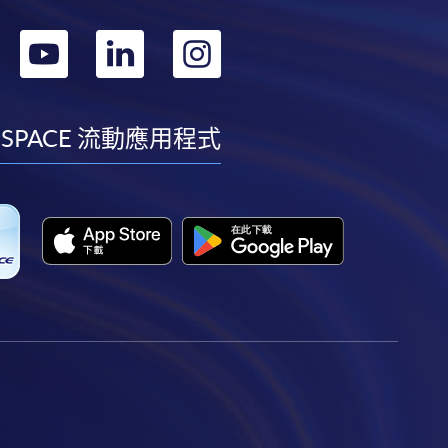
轉
轉
轉
轉
到
到
到
到
facebook
youtube
linkedin
instagram
 SPACE 流動應用程式