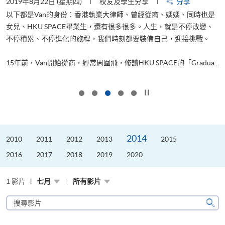
2019年8月22日 (星期四)
校友及學生分享
分享
2
以下都是Van的身份：香港執業大律師、曾經從商、媽媽、同時也是
女兒、HKU SPACE畢業生，還有很多很多。人生，就是不停改變、
求
不停積累、不停進化的旅程，我們時刻都要裝備自己，迎接挑戰。
H
也
理
.
15年前，Van開始從商，經常周圍飛，修讀HKU SPACE的「Gradua...
M
按下以暫停幻燈片
2014
2010
2011
2012
2013
2015
2016
2017
2018
2019
2020
1 影片
七月
所有影片
搜
尋
搜
影
尋