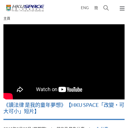
Skip
打
ENG
簡
to
彈
main
開
出
Main
主頁
content
搜
主
content
選
尋
start
單
介
面
改
《讀法律 是我的童年夢想》【HKU SPACE「改變‧可
A
大可小」短片】
T