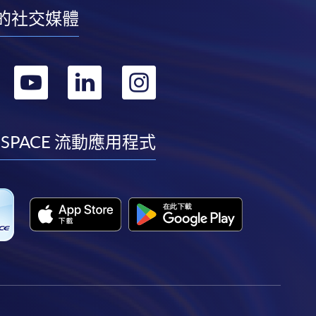
的社交媒體
轉
轉
轉
轉
到
到
到
到
facebook
youtube
linkedin
instagram
 SPACE 流動應用程式