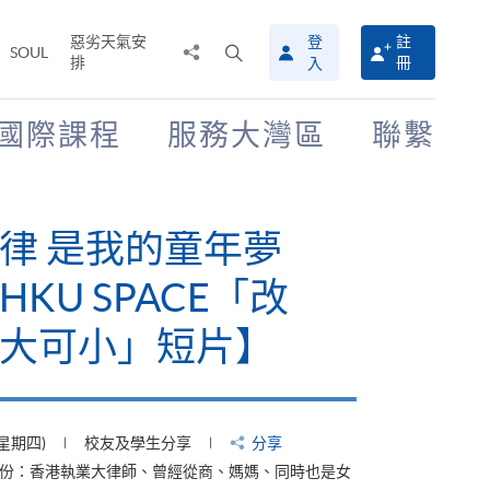
惡劣天氣安
登
註
分
打
SOUL
排
冊
入
享
開
至
搜
尋
國際課程
服務大灣區
聯繫
介
面
律 是我的童年夢
KU SPACE「改
大可小」短片】
(星期四)
校友及學生分享
分享
身份：香港執業大律師、曾經從商、媽媽、同時也是女