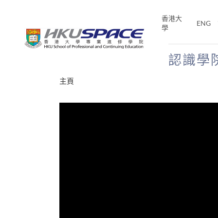
Skip
to
香港大
ENG
main
學
content
認識學
Main
主頁
content
start
才能活在
CE「改
片】
分享