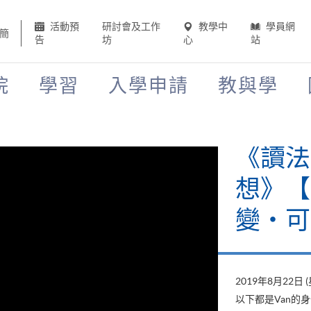
活動預
研討會及工作
教學中
學員網
簡
告
坊
心
站
院
學習
入學申請
教與學
《讀法
想》【H
變‧可
2019年8月22日 
以下都是Van的