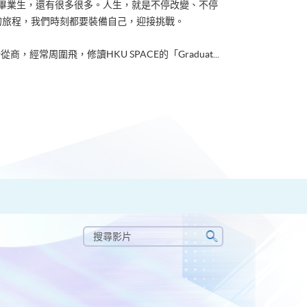
ACE畢業生，還有很多很多。人生，就是不停改變、不停
的旅程，我們時刻都要裝備自己，迎接挑戰。
從商，經常周圍飛，修讀HKU SPACE的「Graduat...
搜
尋
搜
影
尋
片